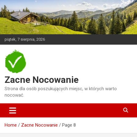
Skip
to
content
piątek, 7 sierpnia, 2026
Zacne Nocowanie
Strona dla osób poszukujących miejsc, w których warto
nocować.
Home
Zacne Nocowanie
Page 8