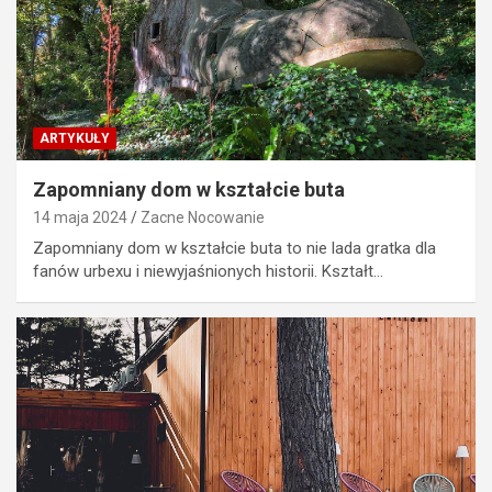
ARTYKUŁY
Zapomniany dom w kształcie buta
14 maja 2024
Zacne Nocowanie
Zapomniany dom w kształcie buta to nie lada gratka dla
fanów urbexu i niewyjaśnionych historii. Kształt…