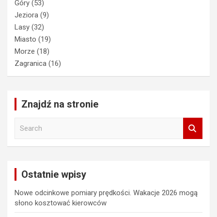
Góry
(53)
Jeziora
(9)
Lasy
(32)
Miasto
(19)
Morze
(18)
Zagranica
(16)
Znajdź na stronie
S
e
a
r
c
Ostatnie wpisy
h
Nowe odcinkowe pomiary prędkości. Wakacje 2026 mogą
słono kosztować kierowców