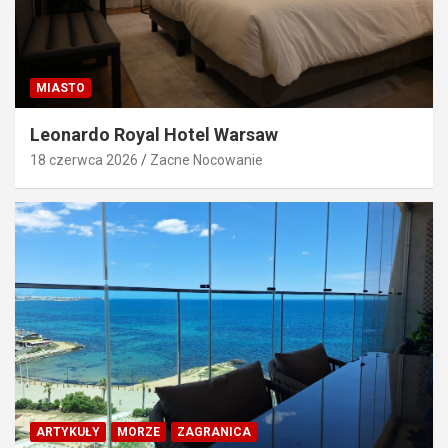
MIASTO
Leonardo Royal Hotel Warsaw
18 czerwca 2026
Zacne Nocowanie
ARTYKUŁY
MORZE
ZAGRANICA