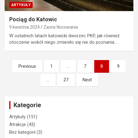
ARTYKUŁY
Pociąg do Katowic
9 kwietnia 2024
Zacne Nocowanie
W ostatnich latach katowicki dworzec PKP, jak również
otoczenie wokół niego zmieniło się nie do poznania.…
Stronicowanie
Previous
1
…
7
8
9
wpisów
…
27
Next
Kategorie
Artykuły
(151)
Atrakcje
(43)
Bez kategorii
(3)