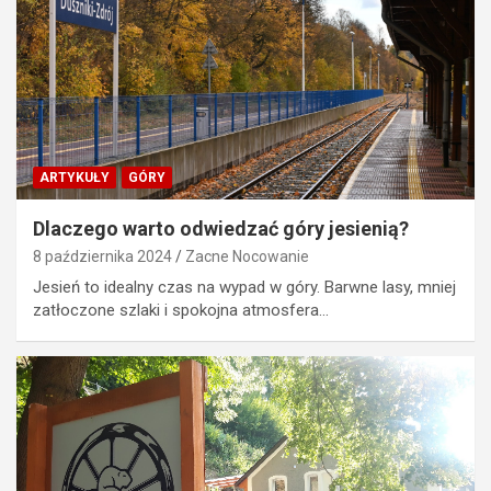
ARTYKUŁY
GÓRY
Dlaczego warto odwiedzać góry jesienią?
8 października 2024
Zacne Nocowanie
Jesień to idealny czas na wypad w góry. Barwne lasy, mniej
zatłoczone szlaki i spokojna atmosfera…