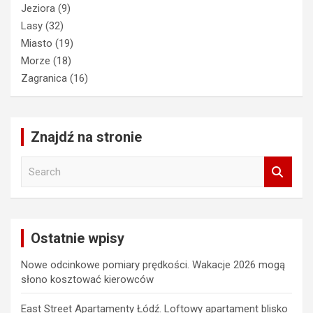
Jeziora
(9)
Lasy
(32)
Miasto
(19)
Morze
(18)
Zagranica
(16)
Znajdź na stronie
S
e
a
r
c
Ostatnie wpisy
h
Nowe odcinkowe pomiary prędkości. Wakacje 2026 mogą
słono kosztować kierowców
East Street Apartamenty Łódź. Loftowy apartament blisko