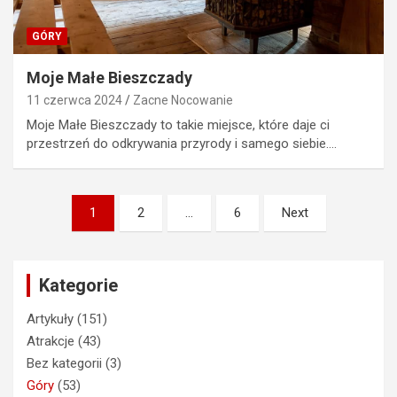
GÓRY
Moje Małe Bieszczady
11 czerwca 2024
Zacne Nocowanie
Moje Małe Bieszczady to takie miejsce, które daje ci
przestrzeń do odkrywania przyrody i samego siebie.…
Stronicowanie
1
2
…
6
Next
wpisów
Kategorie
Artykuły
(151)
Atrakcje
(43)
Bez kategorii
(3)
Góry
(53)