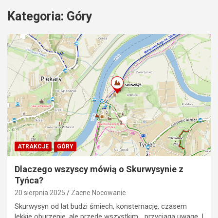
Kategoria:
Góry
ATRAKCJE
GÓRY
Dlaczego wszyscy mówią o Skurwysynie z
Tyńca?
20 sierpnia 2025
Zacne Nocowanie
Skurwysyn od lat budzi śmiech, konsternację, czasem
lekkie oburzenie, ale przede wszystkim… przyciąga uwagę. I