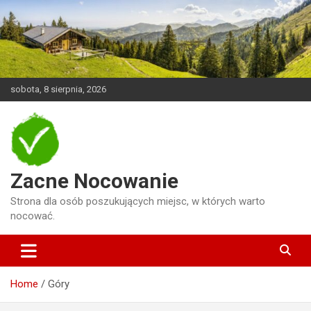
Skip
to
content
sobota, 8 sierpnia, 2026
Zacne Nocowanie
Strona dla osób poszukujących miejsc, w których warto
nocować.
Home
Góry