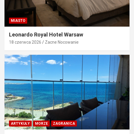
MIASTO
Leonardo Royal Hotel Warsaw
18 czerwca 2026
Zacne Nocowanie
ARTYKUŁY
MORZE
ZAGRANICA