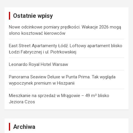
r
c
Ostatnie wpisy
h
Nowe odcinkowe pomiary prędkości. Wakacje 2026 mogą
słono kosztować kierowców
East Street Apartamenty Łódź. Loftowy apartament blisko
Łodzi Fabrycznej i ul. Piotrkowskiej
Leonardo Royal Hotel Warsaw
Panorama Seaview Deluxe w Punta Prima. Tak wygląda
wypoczynek premium w Hiszpanii
Mieszkanie na sprzedaż w Mrągowie – 49 m² blisko
Jeziora Czos
Archiwa