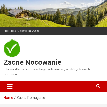
Skip
to
content
niedziela, 9 sierpnia, 2026
Zacne Nocowanie
Strona dla osób poszukujących miejsc, w których warto
nocować.
Home
Zacne Pomaganie