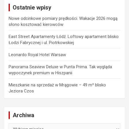
c
Ostatnie wpisy
h
Nowe odcinkowe pomiary prędkości. Wakacje 2026 mogą
słono kosztować kierowców
East Street Apartamenty Łódź. Loftowy apartament blisko
Łodzi Fabrycznej i ul. Piotrkowskiej
Leonardo Royal Hotel Warsaw
Panorama Seaview Deluxe w Punta Prima. Tak wygląda
wypoczynek premium w Hiszpanii
Mieszkanie na sprzedaż w Mrągowie – 49 m² blisko
Jeziora Czos
Archiwa
Archiwa