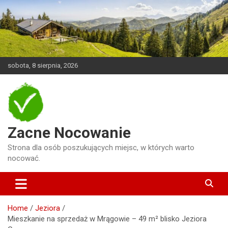
Skip
to
content
sobota, 8 sierpnia, 2026
Zacne Nocowanie
Strona dla osób poszukujących miejsc, w których warto
nocować.
Home
Jeziora
Mieszkanie na sprzedaż w Mrągowie – 49 m² blisko Jeziora