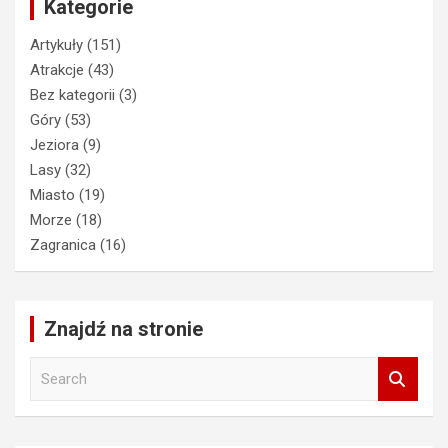
Kategorie
Artykuły
(151)
Atrakcje
(43)
Bez kategorii
(3)
Góry
(53)
Jeziora
(9)
Lasy
(32)
Miasto
(19)
Morze
(18)
Zagranica
(16)
Znajdź na stronie
S
e
a
r