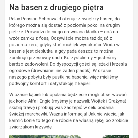
Na basen z drugiego piętra
Relax Pension Schönwald oferuje zewnętrzy basen, do
którego można się dostać z poziomie pokoi na drugim
piętrze. Prowadzi do niego drewniana kładka – coś na
wzór zamku z fosą. Oczywiście można też dojść z
poziomu zero, gdyby ktoś miał lęk wysokości. Woda w
basenie jest cieplutka, a gdy pada deszcz to można
zamknąć przesuwny dach. Korzystaliśmy – jesteśmy
bardzo zadowoleni. Do dyspozycji gości są leżaki i krzesła
ogrodowe (drewniane! nie żaden plastik). W czasie
naszego pobytu były pustki na basenie, więc mieliśmy
podwójny komfort i satysfakcję z kapieli.
W czasie kąpieli lub opalania będziecie mogli obserwować
jak konie Alfa i Engie (myśmy je nazwali: Wojtek i Grażyna)
skubią trawę i próbują was zaczepić w celu podania
świeżej marchewki. Ważna informacja! Jak nie wiecie, jak
karmić konie to tego nie róbcie na własną rękę, bo zrobicie
zwierzakom krzywdę.