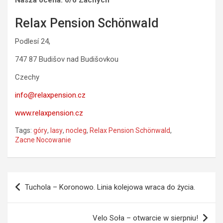
Nasza ocena: 6/6 Zacnych
Relax Pension Schönwald
Podlesí 24,
747 87 Budišov nad Budišovkou
Czechy
info@relaxpension.cz
www.relaxpension.cz
Tags:
góry
,
lasy
,
nocleg
,
Relax Pension Schönwald
,
Zacne Nocowanie
Nawigacja
Tuchola – Koronowo. Linia kolejowa wraca do życia.
wpisu
Velo Soła – otwarcie w sierpniu!