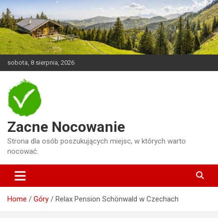
Skip
to
content
sobota, 8 sierpnia, 2026
Zacne Nocowanie
Strona dla osób poszukujących miejsc, w których warto
nocować.
Home
Góry
Relax Pension Schönwald w Czechach