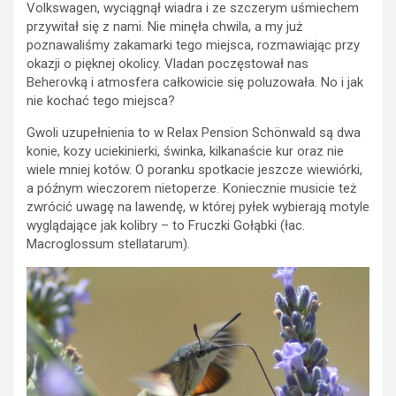
Volkswagen, wyciągnął wiadra i ze szczerym uśmiechem
przywitał się z nami. Nie minęła chwila, a my już
poznawaliśmy zakamarki tego miejsca, rozmawiając przy
okazji o pięknej okolicy. Vladan poczęstował nas
Beherovką i atmosfera całkowicie się poluzowała. No i jak
nie kochać tego miejsca?
Gwoli uzupełnienia to w Relax Pension Schönwald są dwa
konie, kozy uciekinierki, świnka, kilkanaście kur oraz nie
wiele mniej kotów. O poranku spotkacie jeszcze wiewiórki,
a późnym wieczorem nietoperze. Koniecznie musicie też
zwrócić uwagę na lawendę, w której pyłek wybierają motyle
wyglądające jak kolibry – to Fruczki Gołąbki (łac.
Macroglossum stellatarum).