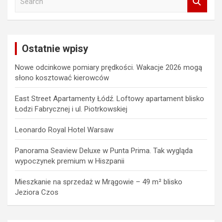
e
a
r
c
Ostatnie wpisy
h
Nowe odcinkowe pomiary prędkości. Wakacje 2026 mogą
słono kosztować kierowców
East Street Apartamenty Łódź. Loftowy apartament blisko
Łodzi Fabrycznej i ul. Piotrkowskiej
Leonardo Royal Hotel Warsaw
Panorama Seaview Deluxe w Punta Prima. Tak wygląda
wypoczynek premium w Hiszpanii
Mieszkanie na sprzedaż w Mrągowie – 49 m² blisko
Jeziora Czos