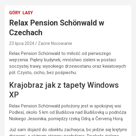
GÓRY
LASY
Relax Pension Schönwald w
Czechach
23 lipca 2024
Zacne Nocowanie
Relax Pension Schönwald to miłość od pierwszego
wejrzenia. Piękny budynek, mnóstwo zieleni w postaci
soczystej trawy, wysokiego drzewostanu oraz kwiatowych
pól. Czysto, cicho, bez pośpiechu.
Krajobraz jak z tapety Windows
XP
Relax Pension Schönwald położony jest w spokojnej wsi
Podlesí, około 5 km od Budišova nad Budišovką u podnóża
Niskiego Jesionika, pomiędzy rzeką Odrą a Červeną Horą.
Już sam dojazd do obiektu zachwyca, bo jedzie się krętymi