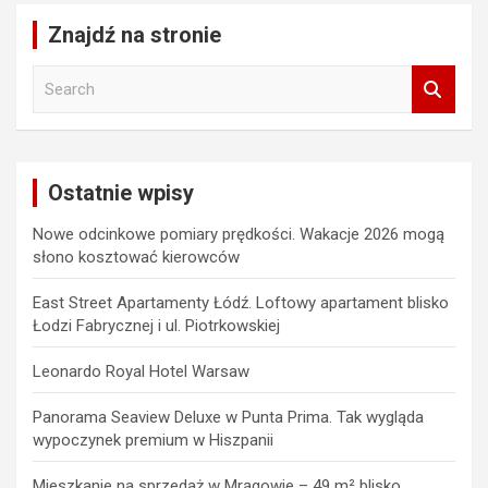
Znajdź na stronie
S
e
a
r
c
Ostatnie wpisy
h
Nowe odcinkowe pomiary prędkości. Wakacje 2026 mogą
słono kosztować kierowców
East Street Apartamenty Łódź. Loftowy apartament blisko
Łodzi Fabrycznej i ul. Piotrkowskiej
Leonardo Royal Hotel Warsaw
Panorama Seaview Deluxe w Punta Prima. Tak wygląda
wypoczynek premium w Hiszpanii
Mieszkanie na sprzedaż w Mrągowie – 49 m² blisko