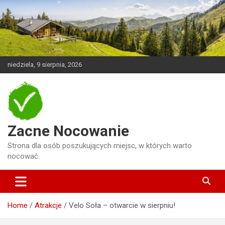
Skip
to
content
niedziela, 9 sierpnia, 2026
Zacne Nocowanie
Strona dla osób poszukujących miejsc, w których warto
nocować.
Home
Atrakcje
Velo Soła – otwarcie w sierpniu!