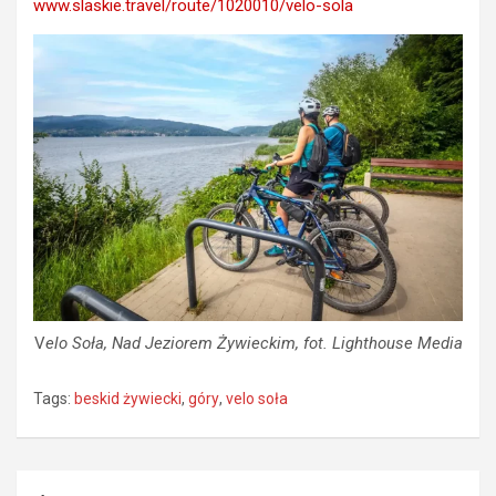
www.slaskie.travel/route/1020010/velo-sola
V
elo Soła, Nad Jeziorem Żywieckim, fot. Lighthouse Media
Tags:
beskid żywiecki
,
góry
,
velo soła
Nawigacja