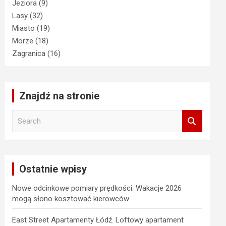
Jeziora
(9)
Lasy
(32)
Miasto
(19)
Morze
(18)
Zagranica
(16)
Znajdź na stronie
S
e
a
r
c
Ostatnie wpisy
h
Nowe odcinkowe pomiary prędkości. Wakacje 2026
mogą słono kosztować kierowców
East Street Apartamenty Łódź. Loftowy apartament