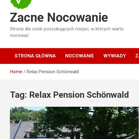
Zacne Nocowanie
Strona dla osób poszukujących miejsc, w których warto
nocować.
STRONA GŁÓWNA
NOCOWANIE
WYWIADY
Z
Home
Relax Pension Schönwald
Tag:
Relax Pension Schönwald