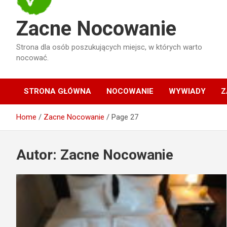
Zacne Nocowanie
Strona dla osób poszukujących miejsc, w których warto
nocować.
STRONA GŁÓWNA
NOCOWANIE
WYWIADY
Z
Home
Zacne Nocowanie
Page 27
Autor:
Zacne Nocowanie