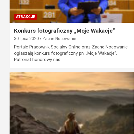
ATRAKCJE
Konkurs fotograficzny „Moje Wakacje”
30 lipca 2020
Zacne Nocowanie
Portale Pracownik Socjalny Online oraz Zacne Nocowanie
ogłaszają konkurs fotograficzny pn. „Moje Wakacje”.
Patronat honorowy nad…