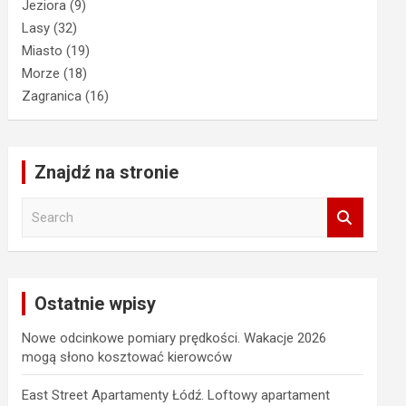
Jeziora
(9)
Lasy
(32)
Miasto
(19)
Morze
(18)
Zagranica
(16)
Znajdź na stronie
S
e
a
r
c
Ostatnie wpisy
h
Nowe odcinkowe pomiary prędkości. Wakacje 2026
mogą słono kosztować kierowców
East Street Apartamenty Łódź. Loftowy apartament