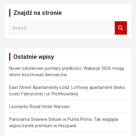
Znajdź na stronie
S
e
a
r
c
Ostatnie wpisy
h
Nowe odcinkowe pomiary prędkości. Wakacje 2026 mogą
słono kosztować kierowców
East Street Apartamenty Łódź. Loftowy apartament blisko
Łodzi Fabrycznej i ul. Piotrkowskiej
Leonardo Royal Hotel Warsaw
Panorama Seaview Deluxe w Punta Prima. Tak wygląda
wypoczynek premium w Hiszpanii