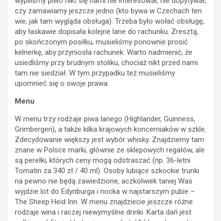
wypiliśmy piwo nikt się nami nie interesował, nie dopytywał,
czy zamawiamy jeszcze jedno (kto bywa w Czechach ten
wie, jak tam wygląda obsługa). Trzeba było wołać obsługę,
aby łaskawie dopisała kolejne lane do rachunku. Zresztą,
po skończonym posiłku, musieliśmy ponownie prosić
kelnerkę, aby przyniosła rachunek. Warto nadmienić, że
usiedliśmy przy brudnym stoliku, chociaż nikt przed nami
tam nie siedział. W tym przypadku też musieliśmy
upomnieć się o swoje prawa.
Menu
W menu trzy rodzaje piwa lanego (Highlander, Guinness,
Grimbergen), a także kilka krajowych koncerniaków w szkle.
Zdecydowanie większy jest wybór whisky. Znajdziemy tam
znane w Polsce marki, głównie ze sklepowych regałów, ale
są perełki, których ceny mogą odstraszać (np. 36-letni
Tomatin za 340 zł / 40 ml). Osoby lubiące szkockie trunki
na pewno nie będą zawiedzione, aczkolwiek taniej Was
wyjdzie lot do Edynburga i nocka w najstarszym pubie –
The Sheep Heid Inn. W menu znajdziecie jeszcze różne
rodzaje wina i raczej niewymyślne drinki. Karta dań jest