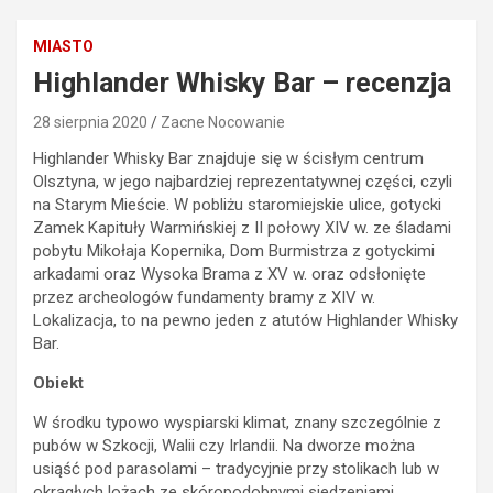
MIASTO
Highlander Whisky Bar – recenzja
28 sierpnia 2020
Zacne Nocowanie
Highlander Whisky Bar znajduje się w ścisłym centrum
Olsztyna, w jego najbardziej reprezentatywnej części, czyli
na Starym Mieście. W pobliżu staromiejskie ulice, gotycki
Zamek Kapituły Warmińskiej z II połowy XIV w. ze śladami
pobytu Mikołaja Kopernika, Dom Burmistrza z gotyckimi
arkadami oraz Wysoka Brama z XV w. oraz odsłonięte
przez archeologów fundamenty bramy z XIV w.
Lokalizacja, to na pewno jeden z atutów Highlander Whisky
Bar.
Obiekt
W środku typowo wyspiarski klimat, znany szczególnie z
pubów w Szkocji, Walii czy Irlandii. Na dworze można
usiąść pod parasolami – tradycyjnie przy stolikach lub w
okrągłych lożach ze skóropodobnymi siedzeniami.