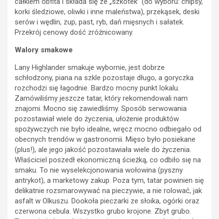
całkiem obfita i składa się ze „szkotek” (do wyboru: chipsy,
korki śledziowe, oliwki i inne maleństwa), przekąsek, deski
serów i wędlin, zup, past, ryb, dań mięsnych i sałatek.
Przekrój cenowy dość zróżnicowany.
Walory smakowe
Lany Highlander smakuje wybornie, jest dobrze
schłodzony, piana na szkle pozostaje długo, a goryczka
rozchodzi się łagodnie. Bardzo mocny punkt lokalu.
Zamówiliśmy jeszcze tatar, który rekomendowali nam
znajomi. Mocno się zawiedliśmy. Sposób serwowania
pozostawiał wiele do życzenia, ułożenie produktów
spożywczych nie było idealne, wręcz mocno odbiegało od
obecnych trendów w gastronomii. Mięso było posiekane
(plus!), ale jego jakość pozostawiała wiele do życzenia.
Właściciel poszedł ekonomiczną ścieżką, co odbiło się na
smaku. To nie wyselekcjonowania wołowina (pyszny
antrykot), a marketowy zakup. Poza tym, tatar powinien się
delikatnie rozsmarowywać na pieczywie, a nie rolować, jak
asfalt w Olkuszu. Dookoła pieczarki ze słoika, ogórki oraz
czerwona cebula. Wszystko grubo krojone. Zbyt grubo.