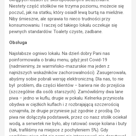
Niestety część stolików nie trzyma poziomu, możecie się
poczuć, jak na statku, który osiadł lewą burtą na mieliźnie.
Niby śmieszne, ale sprawia to nieco trudności przy
konsumowaniu. I raczej od takiego lokalu oczekuje się
pewnych standardów. Toalety czyste, zadbane.
Obsługa
Najsłabsze ogniwo lokalu. Na dzień dobry Pani nas
poinformowała o braku menu, gdyż jest Covid-19
(nadmienimy, że warmińsko-mazurskie ma jeden z
najniższych wskaźników zachorowalności). Zasugerowała,
abyśmy sobie pobrali wersję elektroniczną. Dla nas, to nie
był problem, dla części klientów – bariera nie do przejścia
(szczególnie dla osób starszych). Zamówiliśmy dwa lane
piwa – jedno w kuflu, drugie w pokalu. Kelnerka przyniosła
obydwa w ciężkich kuflach i z rozbrajającą szczerością
oznajmiła, że drugie przyniesie już zgodnie z prośbą. Do
piwa nie dołączyła podstawek, przez co nasz stolik ociekał
wodą, a serwetek nie było, aby ratować swoje kolana i buty
(tak, trafiliśmy na miejsce z pochyleniem 5%). Gdy