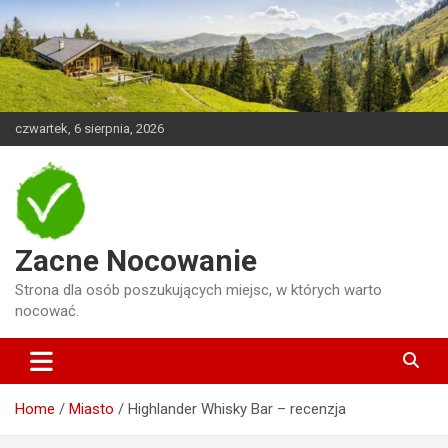
Skip
to
content
czwartek, 6 sierpnia, 2026
Zacne Nocowanie
Strona dla osób poszukujących miejsc, w których warto
nocować.
Home
Miasto
Highlander Whisky Bar – recenzja