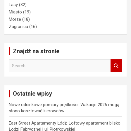
Lasy
(32)
Miasto
(19)
Morze
(18)
Zagranica
(16)
Znajdź na stronie
S
e
a
r
c
Ostatnie wpisy
h
Nowe odcinkowe pomiary prędkości. Wakacje 2026 mogą
słono kosztować kierowców
East Street Apartamenty Łódź. Loftowy apartament blisko
Łodzi Fabrycznej i ul. Piotrkowskiej