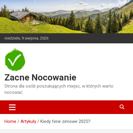
Skip
to
content
niedziela, 9 sierpnia, 2026
Zacne Nocowanie
Strona dla osób poszukujących miejsc, w których warto
nocować.
Home
Artykuły
Kiedy ferie zimowe 2025?