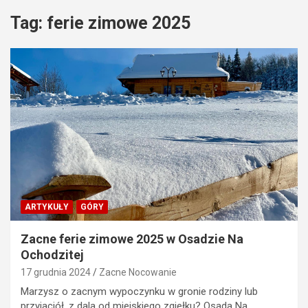
Tag:
ferie zimowe 2025
ARTYKUŁY
GÓRY
Zacne ferie zimowe 2025 w Osadzie Na
Ochodzitej
17 grudnia 2024
Zacne Nocowanie
Marzysz o zacnym wypoczynku w gronie rodziny lub
przyjaciół, z dala od miejskiego zgiełku? Osada Na…