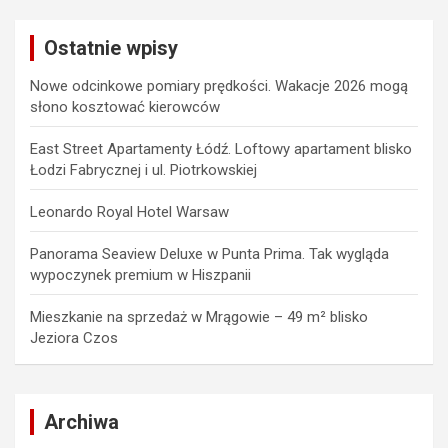
r
c
Ostatnie wpisy
h
Nowe odcinkowe pomiary prędkości. Wakacje 2026 mogą
słono kosztować kierowców
East Street Apartamenty Łódź. Loftowy apartament blisko
Łodzi Fabrycznej i ul. Piotrkowskiej
Leonardo Royal Hotel Warsaw
Panorama Seaview Deluxe w Punta Prima. Tak wygląda
wypoczynek premium w Hiszpanii
Mieszkanie na sprzedaż w Mrągowie – 49 m² blisko
Jeziora Czos
Archiwa