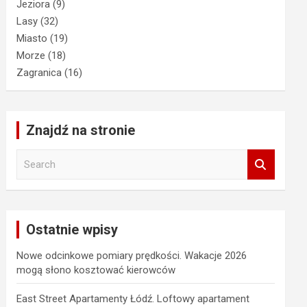
Jeziora
(9)
Lasy
(32)
Miasto
(19)
Morze
(18)
Zagranica
(16)
Znajdź na stronie
S
e
a
r
c
Ostatnie wpisy
h
Nowe odcinkowe pomiary prędkości. Wakacje 2026
mogą słono kosztować kierowców
East Street Apartamenty Łódź. Loftowy apartament