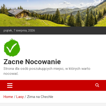
Skip
to
content
piątek, 7 sierpnia, 2026
Zacne Nocowanie
Strona dla osób poszukujących miejsc, w których warto
nocować.
Home
Lasy
Zima na Chechle