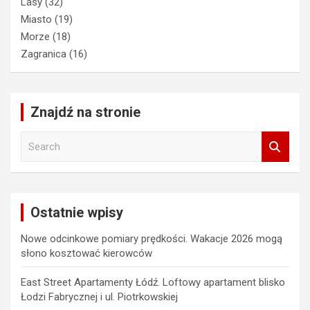
Lasy
(32)
Miasto
(19)
Morze
(18)
Zagranica
(16)
Znajdź na stronie
S
e
a
r
c
Ostatnie wpisy
h
Nowe odcinkowe pomiary prędkości. Wakacje 2026 mogą
słono kosztować kierowców
East Street Apartamenty Łódź. Loftowy apartament blisko
Łodzi Fabrycznej i ul. Piotrkowskiej