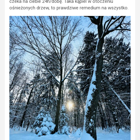
czeka na ciebie 24h/dobę. Taka kąpiel w otoczeniu
ośnieżonych drzew, to prawdziwe remedium na wszystko.