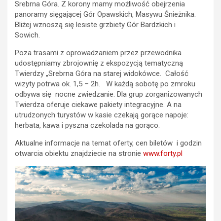
Srebrna Góra. Z korony mamy możliwość obejrzenia
panoramy sięgającej Gór Opawskich, Masywu Śnieżnika.
Bliżej wznoszą się lesiste grzbiety Gór Bardzkich i
Sowich.
Poza trasami z oprowadzaniem przez przewodnika
udostępniamy zbrojownię z ekspozycją tematyczną
Twierdzy „Srebrna Góra na starej widokówce. Całość
wizyty potrwa ok. 1,5 – 2h. W każdą sobotę po zmroku
odbywa się nocne zwiedzanie. Dla grup zorganizowanych
Twierdza oferuje ciekawe pakiety integracyjne. A na
utrudzonych turystów w kasie czekają gorące napoje:
herbata, kawa i pyszna czekolada na gorąco.
Aktualne informacje na temat oferty, cen biletów i godzin
otwarcia obiektu znajdziecie na stronie
www.forty.pl