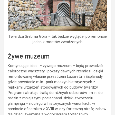
Twierdza Srebrna Góra – tak będzie wyglądał po remoncie
jeden z mostów zwodzonych
Żywe muzeum
Kontynuując idee – żywego muzeum – będą prowadzić
całoroczne warsztaty i pokazy dawnych rzemiosł dzięki
remontowanej właśnie przestrzeni Lazaretu i Esplanady
gdzie powstanie m.in. park maszyn historycznych z
replikami urządzeń stosowanych do budowy twierdzy.
Program i atrakcje trafią do różnych odbiorców. m.in. do
rodzin z mniejszymi pociechami dzięki stworzeniu
glampingu – noclegu w historycznych warunkach, w
namiocie oficerskim z XVIII w. czy forteczną strefę zabaw
dla dzieci związaną z wodociągiem fortecznym.