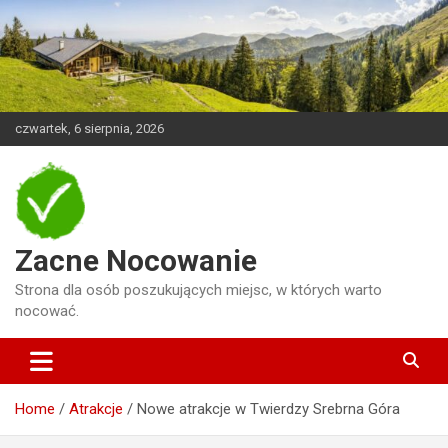
Skip
to
content
czwartek, 6 sierpnia, 2026
Zacne Nocowanie
Strona dla osób poszukujących miejsc, w których warto
nocować.
Home
Atrakcje
Nowe atrakcje w Twierdzy Srebrna Góra