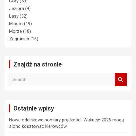
Góry
(53)
Jeziora
(9)
Lasy
(32)
Miasto
(19)
Morze
(18)
Zagranica
(16)
Znajdź na stronie
S
e
a
r
c
Ostatnie wpisy
h
Nowe odcinkowe pomiary prędkości. Wakacje 2026 mogą
słono kosztować kierowców