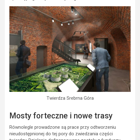
Twierdza Srebrna Góra
Mosty forteczne i nowe trasy
Równolegle prowadzone są prace przy odtworzeniu
nieudostępnionej do tej pory do zwiedzania części