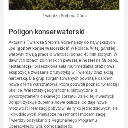
Twierdza Srebrna Góra
Poligon konserwatorski
Aktualnie Twierdza Srebrna Góra należy do największych
„poligonów konserwatorskich”
w Polsce. W tej górskiej
warowni trwają prace o wartości ponad 45 mln złotych. W
dawnych izbach żołnierskich
powstaje hostel
na 58 osób,
restauracja
i przeszklona sala multimedialna oraz nowa
ekspozycja związana z turystyką w Twierdzy oraz akcją
harcerską. Dla grup zorganizowanych powstaje całkiem
nowa oferta warsztatowa, która pozwoli poznać twierdzę i
okolice. Warsztaty geograficzne, historyczne z
wykorzystaniem ciekawego sprzętu. Dzięki tej inwestycji
Donjon zyskuje zupełnie nowe oblicze, co daje nowe
możliwości realizacji pobytów nie tylko jednodniowych, ale
i kilkudniowych. Pieniądze na remont i modernizację
Twierdzy pozyskano z Regionalnego Programu
Operacyjnego woj. dolnośląskiego.