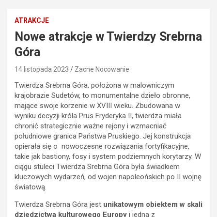
ATRAKCJE
Nowe atrakcje w Twierdzy Srebrna
Góra
14 listopada 2023
Zacne Nocowanie
Twierdza Srebrna Góra, położona w malowniczym
krajobrazie Sudetów, to monumentalne dzieło obronne,
mające swoje korzenie w XVIII wieku. Zbudowana w
wyniku decyzji króla Prus Fryderyka II, twierdza miała
chronić strategicznie ważne rejony i wzmacniać
południowe granica Państwa Pruskiego. Jej konstrukcja
opierała się o nowoczesne rozwiązania fortyfikacyjne,
takie jak bastiony, fosy i system podziemnych korytarzy. W
ciągu stuleci Twierdza Srebrna Góra była świadkiem
kluczowych wydarzeń, od wojen napoleońskich po II wojnę
światową.
Twierdza Srebrna Góra jest
unikatowym obiektem w skali
dziedzictwa kulturowego Europy
i jedną z