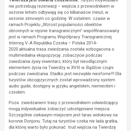
Twierdza jest otwarta codziennie.
Turyści indywidualni
nie potrzebują rezerwacji – wejścia z przewodnikiem w
sezonie letnim odbywają się co kilkanaście minut, w
sezonie zimowym co godzinę. W ostatnim czasie w
ramach Projektu „Wzrost popularności obiektów
obronnych w rejonie transgranicznym” współfinansowany
jest w ramach Programu Współpracy Transgranicznej
Interreg V-A Republika Czeska – Polska 2014-
2020.aktualna trasa zwiedzania została wzbogacona o
multimedialna ekspopzycję. zobaczycie podczas
zwiedzania żywy inwentarz, który był nieodłącznym
elementem życia na Twierdzy w XVIII w. Bądźcie czujni
podczas zwiedzania. Stadko jest niezwykle niesforne!!! Dla
turystów obcojęzycznych został wprowadzony system
audio guide, dostępny w języku angielskim, niemieckim i
czeskim.
Poza zwiedzaniem trasy z przewodnikiem odwiedzający
mogą indywidualnie zobaczyć udostępniane miejsca.
Szczególnie ciekawym miejscem jest taras widokowy na
koronie Donjonu. Tutaj na turystów czeka nie lada gratka,
dla której warto było pokonać trud wejścia na Twierdzę