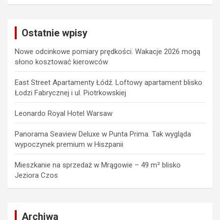
a
r
c
Ostatnie wpisy
h
Nowe odcinkowe pomiary prędkości. Wakacje 2026 mogą
słono kosztować kierowców
East Street Apartamenty Łódź. Loftowy apartament blisko
Łodzi Fabrycznej i ul. Piotrkowskiej
Leonardo Royal Hotel Warsaw
Panorama Seaview Deluxe w Punta Prima. Tak wygląda
wypoczynek premium w Hiszpanii
Mieszkanie na sprzedaż w Mrągowie – 49 m² blisko
Jeziora Czos
Archiwa