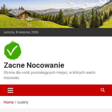
Skip
to
content
sobota, 8 sierpnia, 2026
Zacne Nocowanie
Strona dla osób poszukujących miejsc, w których warto
nocować.
Home
sudety