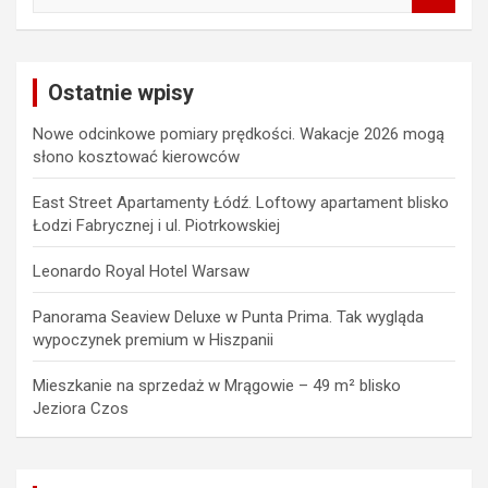
a
r
c
Ostatnie wpisy
h
Nowe odcinkowe pomiary prędkości. Wakacje 2026 mogą
słono kosztować kierowców
East Street Apartamenty Łódź. Loftowy apartament blisko
Łodzi Fabrycznej i ul. Piotrkowskiej
Leonardo Royal Hotel Warsaw
Panorama Seaview Deluxe w Punta Prima. Tak wygląda
wypoczynek premium w Hiszpanii
Mieszkanie na sprzedaż w Mrągowie – 49 m² blisko
Jeziora Czos