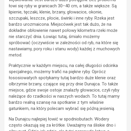
łowi się ryby w granicach 30–40 cm, a także większe. Są
lipienie, tęczaki, klenie, brzany, głowacice, okonie,
szczupaki, leszcze, płocie, świnki i inne ryby. Rzeka jest
bardzo urozmaicona. Miejscówek jest tak dużo, że na
dokładne obłowienie nawet połowy kilometra rzeki może
nie starczyć dnia. Łowiąc tutaj, śmiało możemy
spróbować (oczywiście w zależności od ryb, na które się
nastawiamy, pory roku i stanu wody) każdej z muchowych
metod.
Praktycznie w każdym miejscu, na całej długości odcinka
specjalnego, możemy trafić na piękne ryby. Oprócz
łososiowatych spotykamy tutaj bardzo duże klenie oraz
olbrzymie brzany, czające się przy dnie Dunajca. To także
miejsce, gdzie swoje ostoje znalazły głowacice, czyli ryby
należące do rzadkości w naszych wodach. To tutaj mamy
bardzo realną szansę na spotkanie z tym właśnie
gatunkiem, na który polecam wybrać się późną jesienią.
Na Dunajcu najlepiej łowić w spodniobutach. Wodery
często okazują się za krótkie. Uważajmy na śliskie dno i