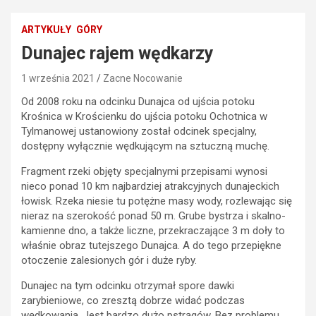
ARTYKUŁY
GÓRY
Dunajec rajem wędkarzy
1 września 2021
Zacne Nocowanie
Od 2008 roku na odcinku Dunajca od ujścia potoku
Krośnica w Krościenku do ujścia potoku Ochotnica w
Tylmanowej ustanowiony został odcinek specjalny,
dostępny wyłącznie wędkującym na sztuczną muchę.
Fragment rzeki objęty specjalnymi przepisami wynosi
nieco ponad 10 km najbardziej atrakcyjnych dunajeckich
łowisk. Rzeka niesie tu potężne masy wody, rozlewając się
nieraz na szerokość ponad 50 m. Grube bystrza i skalno-
kamienne dno, a także liczne, przekraczające 3 m doły to
właśnie obraz tutejszego Dunajca. A do tego przepiękne
otoczenie zalesionych gór i duże ryby.
Dunajec na tym odcinku otrzymał spore dawki
zarybieniowe, co zresztą dobrze widać podczas
wędkowania. Jest bardzo dużo pstrągów. Bez problemu