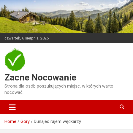
Skip
to
content
czwartek, 6 sierpnia, 2026
Zacne Nocowanie
Strona dla osób poszukujących miejsc, w których warto
nocować.
Home
Góry
Dunajec rajem wędkarzy