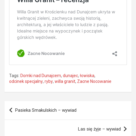
Tags:
Domki nad Dunajcem
,
dunajec
,
łowiska
,
odcinek specjalny
,
ryby
,
willa granit
,
Zacne Nocowanie
Nawigacja
Pasieka Smakulskich – wywiad
wpisu
Las się żyje – wywiad