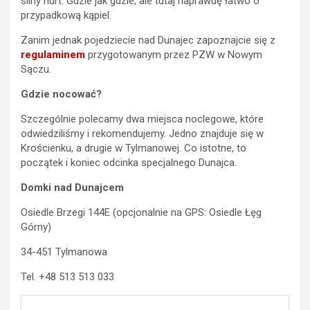
silny nurt. Gdzie jak gdzie, ale tutaj naprawdę łatwo o
przypadkową kąpiel.
Zanim jednak pojedziecie nad Dunajec zapoznajcie się z
regulaminem
przygotowanym przez PZW w Nowym
Sączu.
Gdzie nocować?
Szczególnie polecamy dwa miejsca noclegowe, które
odwiedziliśmy i rekomendujemy. Jedno znajduje się w
Krościenku, a drugie w Tylmanowej. Co istotne, to
początek i koniec odcinka specjalnego Dunajca.
Domki nad Dunajcem
Osiedle Brzegi 144E (opcjonalnie na GPS: Osiedle Łęg
Górny)
34-451 Tylmanowa
Tel. +48 513 513 033