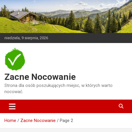
Skip
to
content
niedziela, 9 sierpnia, 2026
Zacne Nocowanie
Strona dla osób poszukujących miejsc, w których warto
nocować.
Home
Zacne Nocowanie
Page 2