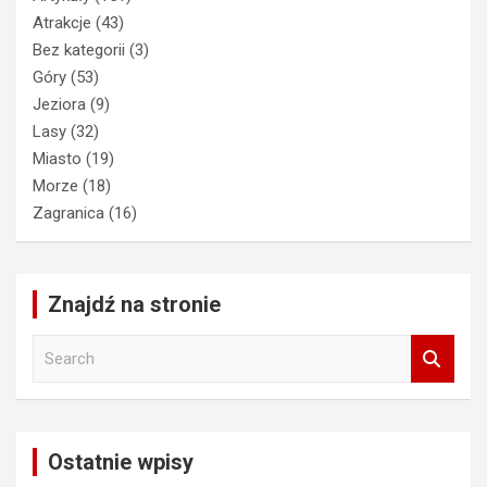
Atrakcje
(43)
Bez kategorii
(3)
Góry
(53)
Jeziora
(9)
Lasy
(32)
Miasto
(19)
Morze
(18)
Zagranica
(16)
Znajdź na stronie
S
e
a
r
c
Ostatnie wpisy
h