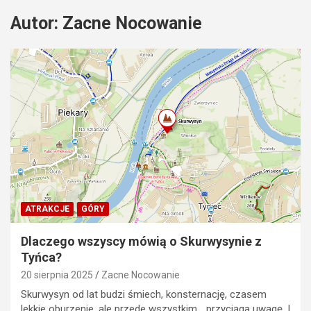
Autor:
Zacne Nocowanie
ATRAKCJE
GÓRY
Dlaczego wszyscy mówią o Skurwysynie z
Tyńca?
20 sierpnia 2025
Zacne Nocowanie
Skurwysyn od lat budzi śmiech, konsternację, czasem
lekkie oburzenie, ale przede wszystkim… przyciąga uwagę. I