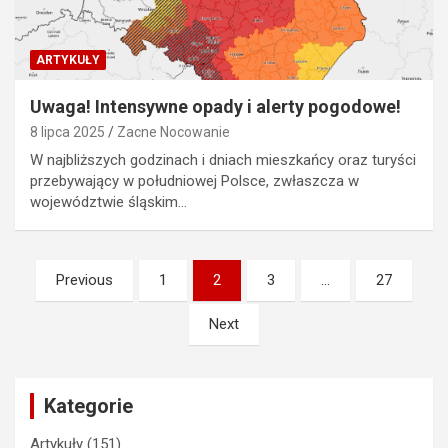
ARTYKUŁY
Uwaga! Intensywne opady i alerty pogodowe!
8 lipca 2025
Zacne Nocowanie
W najbliższych godzinach i dniach mieszkańcy oraz turyści
przebywający w południowej Polsce, zwłaszcza w
województwie śląskim…
Stronicowanie
Previous
1
2
3
…
27
wpisów
Next
Kategorie
Artykuły
(151)