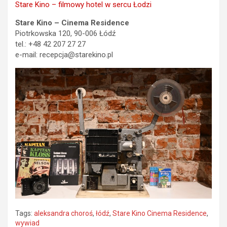
Stare Kino – filmowy hotel w sercu Łodzi
Stare Kino – Cinema Residence
Piotrkowska 120, 90-006 Łódź
tel.: +48 42 207 27 27
e-mail:
recepcja@starekino.pl
Tags:
aleksandra choroś
,
łódź
,
Stare Kino Cinema Residence
,
wywiad