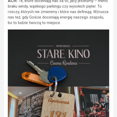
ACH:
Te, które doceniają nas za to, jacy jesteśmy – mimo
braku windy, wąskiego parkingu czy wysokich pięter. To
rzeczy, których nie zmienimy i które nas definiują. Wzrusza
nas też, gdy Goście doceniają energię naszego zespołu,
bo to ludzie tworzą to miejsce.