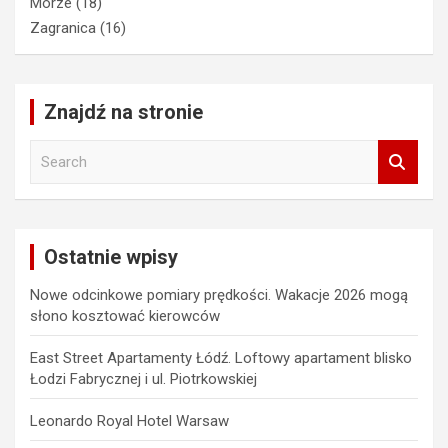
Morze
(18)
Zagranica
(16)
Znajdź na stronie
S
e
a
r
c
Ostatnie wpisy
h
Nowe odcinkowe pomiary prędkości. Wakacje 2026 mogą
słono kosztować kierowców
East Street Apartamenty Łódź. Loftowy apartament blisko
Łodzi Fabrycznej i ul. Piotrkowskiej
Leonardo Royal Hotel Warsaw