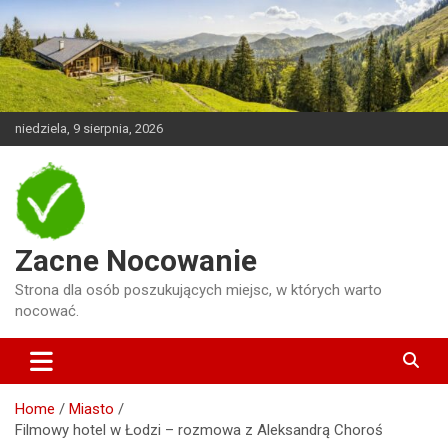
Skip
to
content
niedziela, 9 sierpnia, 2026
Zacne Nocowanie
Strona dla osób poszukujących miejsc, w których warto
nocować.
Home
Miasto
Filmowy hotel w Łodzi – rozmowa z Aleksandrą Choroś