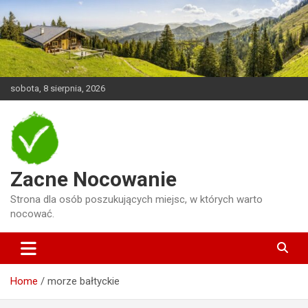
Skip
to
content
sobota, 8 sierpnia, 2026
Zacne Nocowanie
Strona dla osób poszukujących miejsc, w których warto
nocować.
Home
morze bałtyckie