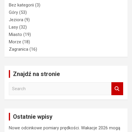
Bez kategorii
(3)
Góry
(53)
Jeziora
(9)
Lasy
(32)
Miasto
(19)
Morze
(18)
Zagranica
(16)
Znajdź na stronie
S
e
a
r
c
Ostatnie wpisy
h
Nowe odcinkowe pomiary prędkości. Wakacje 2026 mogą