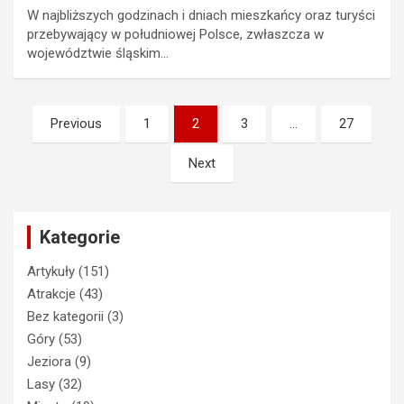
W najbliższych godzinach i dniach mieszkańcy oraz turyści
przebywający w południowej Polsce, zwłaszcza w
województwie śląskim…
Stronicowanie
Previous
1
2
3
…
27
wpisów
Next
Kategorie
Artykuły
(151)
Atrakcje
(43)
Bez kategorii
(3)
Góry
(53)
Jeziora
(9)
Lasy
(32)