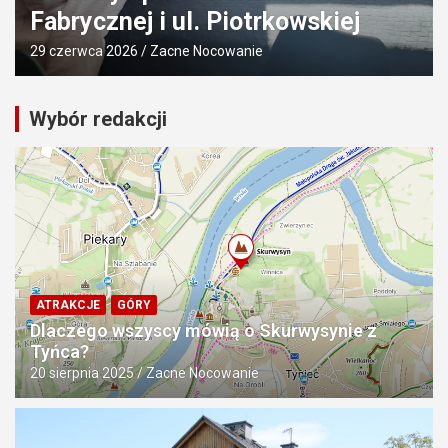
Fabrycznej i ul. Piotrkowskiej
29 czerwca 2026
Zacne Nocowanie
Wybór redakcji
ATRAKCJE
GÓRY
Dlaczego wszyscy mówią o Skurwysynie z
Tyńca?
20 sierpnia 2025
Zacne Nocowanie