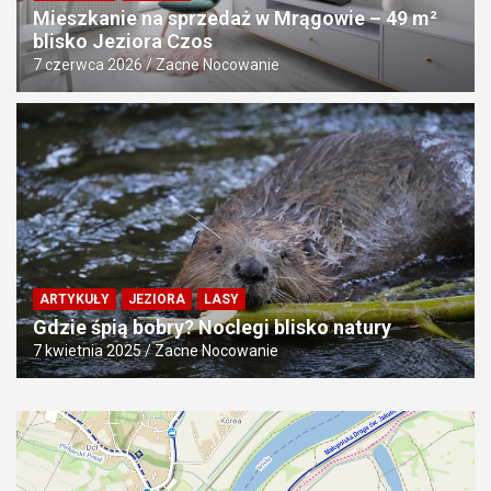
Mieszkanie na sprzedaż w Mrągowie – 49 m²
blisko Jeziora Czos
7 czerwca 2026
Zacne Nocowanie
ARTYKUŁY
JEZIORA
LASY
Gdzie śpią bobry? Noclegi blisko natury
7 kwietnia 2025
Zacne Nocowanie