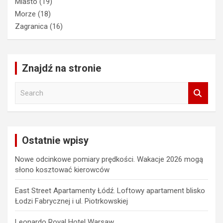
Miasto
(19)
Morze
(18)
Zagranica
(16)
Znajdź na stronie
S
e
a
r
c
Ostatnie wpisy
h
Nowe odcinkowe pomiary prędkości. Wakacje 2026 mogą
słono kosztować kierowców
East Street Apartamenty Łódź. Loftowy apartament blisko
Łodzi Fabrycznej i ul. Piotrkowskiej
Leonardo Royal Hotel Warsaw