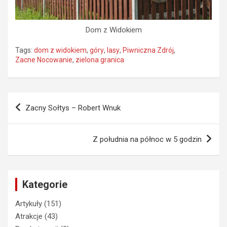
Dom z Widokiem
Tags:
dom z widokiem
,
góry
,
lasy
,
Piwniczna Zdrój
,
Zacne Nocowanie
,
zielona granica
Nawigacja
Zacny Sołtys – Robert Wnuk
wpisu
Z południa na północ w 5 godzin
Kategorie
Artykuły
(151)
Atrakcje
(43)