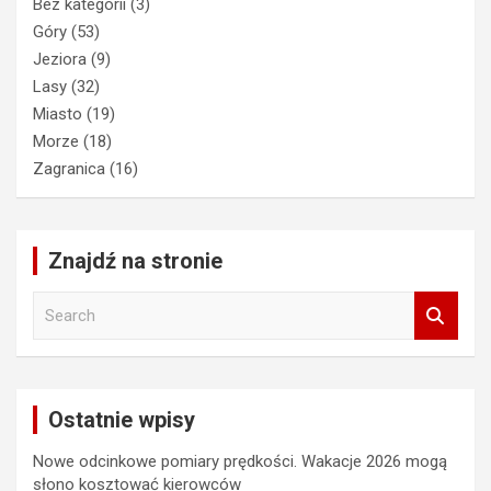
Bez kategorii
(3)
Góry
(53)
Jeziora
(9)
Lasy
(32)
Miasto
(19)
Morze
(18)
Zagranica
(16)
Znajdź na stronie
S
e
a
r
c
Ostatnie wpisy
h
Nowe odcinkowe pomiary prędkości. Wakacje 2026 mogą
słono kosztować kierowców