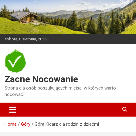
Skip
to
content
sobota, 8 sierpnia, 2026
Zacne Nocowanie
Strona dla osób poszukujących miejsc, w których warto
nocować.
Home
Góry
Góra Kicarz dla rodzin z dziećmi