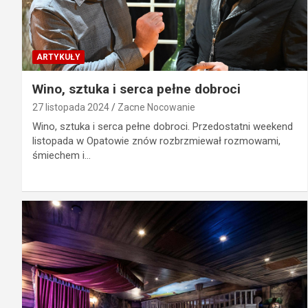
ARTYKUŁY
Wino, sztuka i serca pełne dobroci
27 listopada 2024
Zacne Nocowanie
Wino, sztuka i serca pełne dobroci. Przedostatni weekend
listopada w Opatowie znów rozbrzmiewał rozmowami,
śmiechem i…