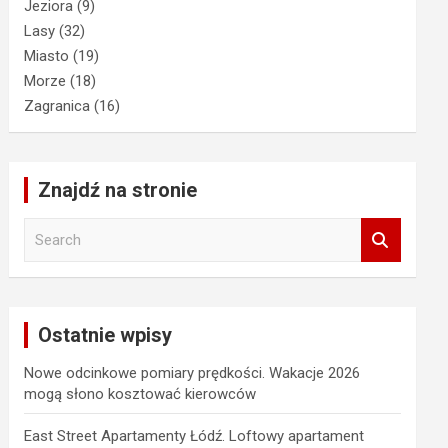
Jeziora
(9)
Lasy
(32)
Miasto
(19)
Morze
(18)
Zagranica
(16)
Znajdź na stronie
S
e
a
r
c
Ostatnie wpisy
h
Nowe odcinkowe pomiary prędkości. Wakacje 2026
mogą słono kosztować kierowców
East Street Apartamenty Łódź. Loftowy apartament