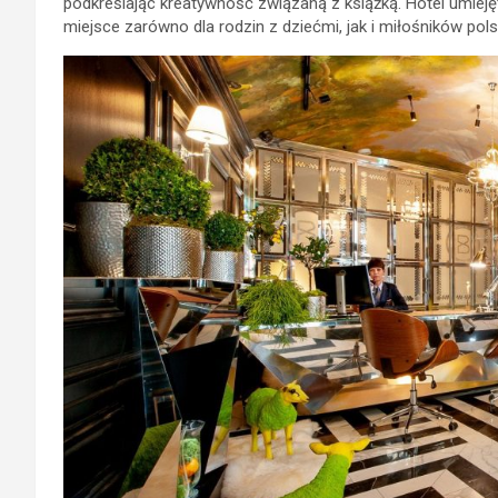
podkreślając kreatywność związaną z książką. Hotel umieję
miejsce zarówno dla rodzin z dziećmi, jak i miłośników polski