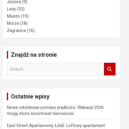
Jeziora
(9)
Lasy
(32)
Miasto
(19)
Morze
(18)
Zagranica
(16)
Znajdź na stronie
S
e
a
r
c
Ostatnie wpisy
h
Nowe odcinkowe pomiary prędkości. Wakacje 2026
mogą słono kosztować kierowców
East Street Apartamenty Łódź. Loftowy apartament