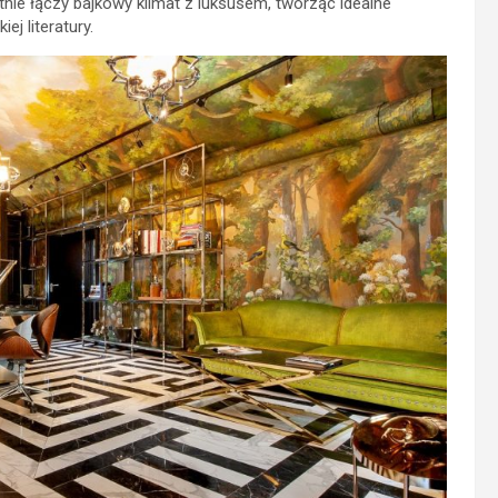
tnie łączy bajkowy klimat z luksusem, tworząc idealne
ej literatury.