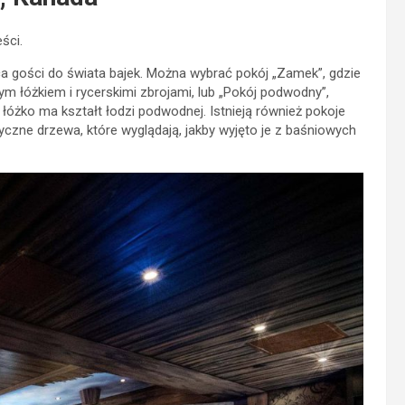
ści.
ca gości do świata bajek. Można wybrać pokój „Zamek”, gdzie
 łóżkiem i rycerskimi zbrojami, lub „Pokój podwodny”,
 łóżko ma kształt łodzi podwodnej. Istnieją również pokoje
czne drzewa, które wyglądają, jakby wyjęto je z baśniowych