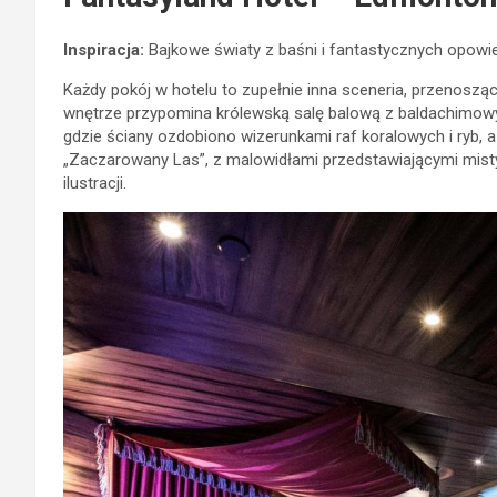
Inspiracja:
Bajkowe światy z baśni i fantastycznych opowie
Każdy pokój w hotelu to zupełnie inna sceneria, przenoszą
wnętrze przypomina królewską salę balową z baldachimowym
gdzie ściany ozdobiono wizerunkami raf koralowych i ryb, a
„Zaczarowany Las”, z malowidłami przedstawiającymi misty
ilustracji.