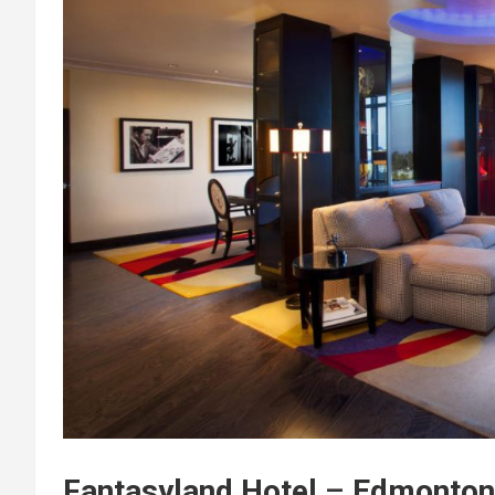
Fantasyland Hotel
–
Edmonton