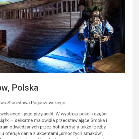
w, Polska
stwa Stanisława Pagaczewskiego.
lskiego i jego przyjaciół. W wystroju pokoi i części
ążki – delikatne malowidła przedstawiające Smoka i
 krain odwiedzanych przez bohaterów, a także rzeźby
elu oferuje dania z akcentami „smoczych smaków”,