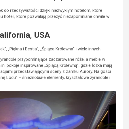
żek do rzeczywistości dzięki niezwykłym hotelom, które
iu hoteli, które pozwalają przeżyć niezapomniane chwile w
alifornia, USA
”, „Piękna i Bestia”, „Śpiąca Królewna” i wiele innych.
ą żyrandole przypominające zaczarowane róże, a meble w
in. pokoje inspirowane „Śpiącą Królewną”, gdzie łóżka mają
racjami przedstawiającymi sceny z zamku Aurory. Na gości
nę Lodu” – śnieżnobiałe elementy, kryształowe żyrandole i