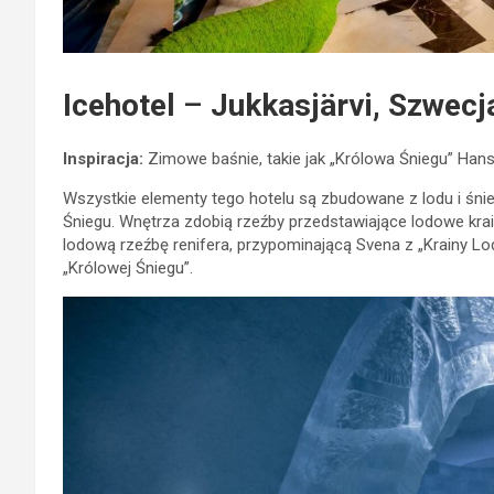
Icehotel
–
Jukkasjärvi, Szwecj
Inspiracja:
Zimowe baśnie, takie jak „Królowa Śniegu” Hans
Wszystkie elementy tego hotelu są zbudowane z lodu i śnieg
Śniegu. Wnętrza zdobią rzeźby przedstawiające lodowe kra
lodową rzeźbę renifera, przypominającą Svena z „Krainy L
„Królowej Śniegu”.