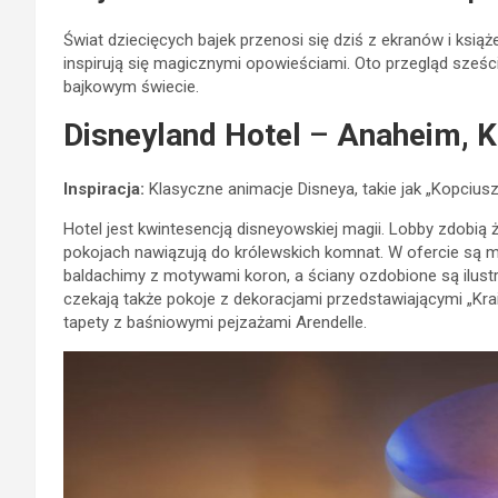
Świat dziecięcych bajek przenosi się dziś z ekranów i ksią
inspirują się magicznymi opowieściami. Oto przegląd sześc
bajkowym świecie.
Disneyland Hotel
–
Anaheim, K
Inspiracja:
Klasyczne animacje Disneya, takie jak „Kopciuszek
Hotel jest kwintesencją disneyowskiej magii. Lobby zdobi
pokojach nawiązują do królewskich komnat. W ofercie są m.
baldachimy z motywami koron, a ściany ozdobione są ilust
czekają także pokoje z dekoracjami przedstawiającymi „Krai
tapety z baśniowymi pejzażami Arendelle.