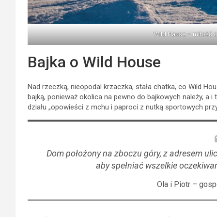
Wild Hause – miłość o
Bajka o Wild House
Nad rzeczką, nieopodal krzaczka, stała chatka, co Wild Ho
bajką, ponieważ okolica na pewno do bajkowych należy, a i
działu „opowieści z mchu i paproci z nutką sportowych prz
Dom położony na zboczu góry, z adresem ulic
aby spełniać wszelkie oczekiwan
Ola i Piotr – go