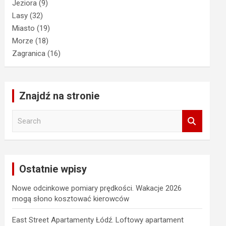
Jeziora
(9)
Lasy
(32)
Miasto
(19)
Morze
(18)
Zagranica
(16)
Znajdź na stronie
S
e
a
r
c
Ostatnie wpisy
h
Nowe odcinkowe pomiary prędkości. Wakacje 2026
mogą słono kosztować kierowców
East Street Apartamenty Łódź. Loftowy apartament