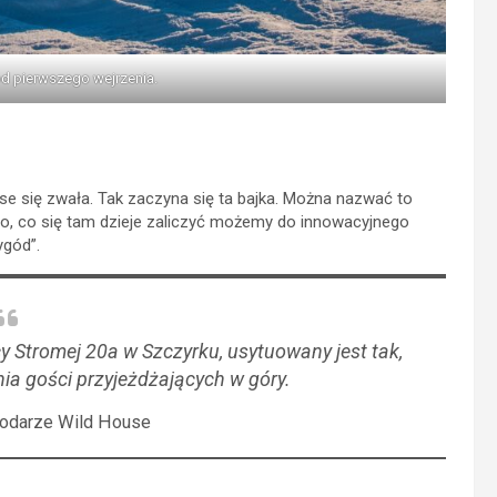
d pierwszego wejrzenia.
use się zwała. Tak zaczyna się ta bajka. Można nazwać to
 to, co się tam dzieje zaliczyć możemy do innowacyjnego
ygód”.
y Stromej 20a w Szczyrku, usytuowany jest tak,
ia gości przyjeżdżających w góry.
spodarze Wild House