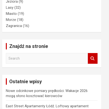
Jeziora
(9)
Lasy
(32)
Miasto
(19)
Morze
(18)
Zagranica
(16)
Znajdź na stronie
S
e
a
r
c
Ostatnie wpisy
h
Nowe odcinkowe pomiary prędkości. Wakacje 2026
mogą słono kosztować kierowców
East Street Apartamenty Łódź. Loftowy apartament