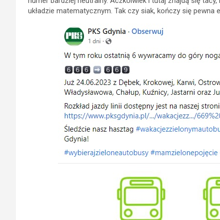
numer bardziej neutralny. Aczkolwiek i tutaj znajdą się ta
układzie matematycznym. Tak czy siak, kończy się pewna era