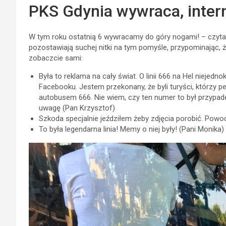
PKS Gdynia wywraca, intern
W tym roku ostatnią 6 wywracamy do góry nogami! – czyta
pozostawiają suchej nitki na tym pomyśle, przypominając, 
zobaczcie sami:
Była to reklama na cały świat. O linii 666 na Hel niejed
Facebooku. Jestem przekonany, że byli turyści, którzy pe
autobusem 666. Nie wiem, czy ten numer to był przypad
uwagę (Pan Krzysztof)
Szkoda specjalnie jeździłem żeby zdjęcia porobić. Powo
To była legendarna linia! Memy o niej były! (Pani Monika)