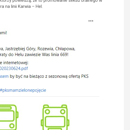
cy, którzy powiedzą, że to promowanie seksu oralnego w
 na linii Karwia – Hel.