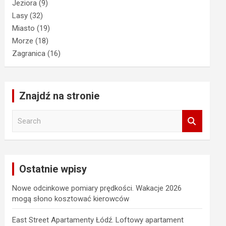
Jeziora
(9)
Lasy
(32)
Miasto
(19)
Morze
(18)
Zagranica
(16)
Znajdź na stronie
S
e
a
r
c
Ostatnie wpisy
h
Nowe odcinkowe pomiary prędkości. Wakacje 2026
mogą słono kosztować kierowców
East Street Apartamenty Łódź. Loftowy apartament