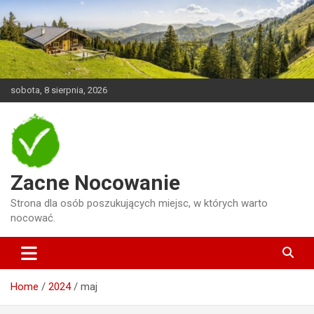
Skip
to
content
sobota, 8 sierpnia, 2026
Zacne Nocowanie
Strona dla osób poszukujących miejsc, w których warto
nocować.
Home
2024
maj