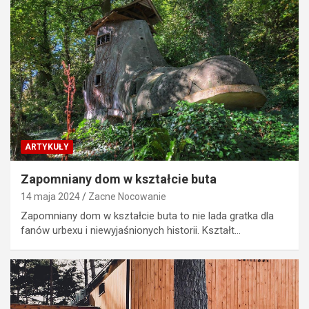
ARTYKUŁY
Zapomniany dom w kształcie buta
14 maja 2024
Zacne Nocowanie
Zapomniany dom w kształcie buta to nie lada gratka dla
fanów urbexu i niewyjaśnionych historii. Kształt…