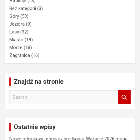
Atrakcje
(43)
Bez kategorii
(3)
Góry
(53)
Jeziora
(9)
Lasy
(32)
Miasto
(19)
Morze
(18)
Zagranica
(16)
Znajdź na stronie
S
e
a
r
c
Ostatnie wpisy
h
Nowe odcinkowe pomiary prędkości. Wakacje 2026 mogą