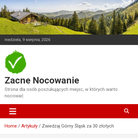
Skip
to
content
niedziela, 9 sierpnia, 2026
Zacne Nocowanie
Strona dla osób poszukujących miejsc, w których warto
nocować.
Home
Artykuły
Zwiedzaj Górny Śląsk za 30 złotych