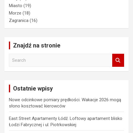
Miasto
(19)
Morze
(18)
Zagranica
(16)
Znajdź na stronie
S
e
a
r
c
Ostatnie wpisy
h
Nowe odcinkowe pomiary prędkości. Wakacje 2026 mogą
słono kosztować kierowców
East Street Apartamenty Łódź. Loftowy apartament blisko
Łodzi Fabrycznej i ul. Piotrkowskiej