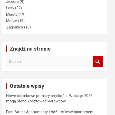
Jeziora
(9)
Lasy
(32)
Miasto
(19)
Morze
(18)
Zagranica
(16)
Znajdź na stronie
S
e
a
r
c
Ostatnie wpisy
h
Nowe odcinkowe pomiary prędkości. Wakacje 2026
mogą słono kosztować kierowców
East Street Apartamenty Łódź. Loftowy apartament