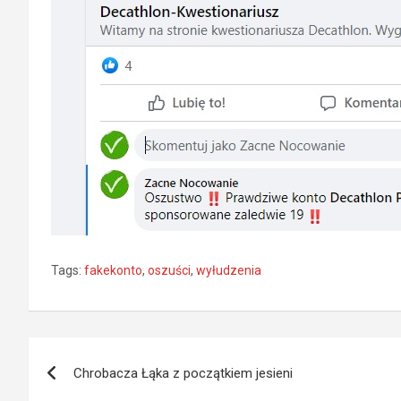
Tags:
fakekonto
,
oszuści
,
wyłudzenia
Nawigacja
Chrobacza Łąka z początkiem jesieni
wpisu