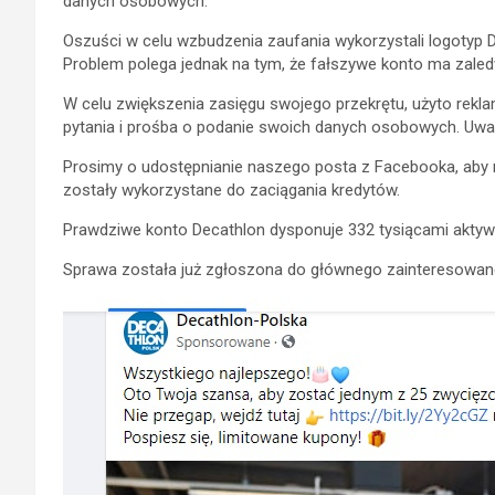
danych osobowych.
Oszuści w celu wzbudzenia zaufania wykorzystali logotyp De
Problem polega jednak na tym, że fałszywe konto ma zaled
W celu zwiększenia zasięgu swojego przekrętu, użyto rek
pytania i prośba o podanie swoich danych osobowych. Uważ
Prosimy o udostępnianie naszego posta z Facebooka, aby ni
zostały wykorzystane do zaciągania kredytów.
Prawdziwe konto Decathlon dysponuje 332 tysiącami aktywn
Sprawa została już zgłoszona do głównego zainteresowaneg