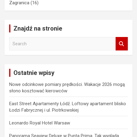
Zagranica
(16)
Znajdź na stronie
S
e
a
r
c
Ostatnie wpisy
h
Nowe odcinkowe pomiary prędkości. Wakacje 2026 mogą
słono kosztować kierowców
East Street Apartamenty Łódź. Loftowy apartament blisko
Łodzi Fabrycznej i ul. Piotrkowskiej
Leonardo Royal Hotel Warsaw
Panorama Seaview Deluxe w Punta Prima. Tak wygląda