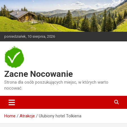
Skip
to
content
poniedziałek, 10 sierpnia, 2026
Zacne Nocowanie
Strona dla osób poszukujących miejsc, w których warto
nocować.
Home
Atrakcje
Ulubiony hotel Tolkiena