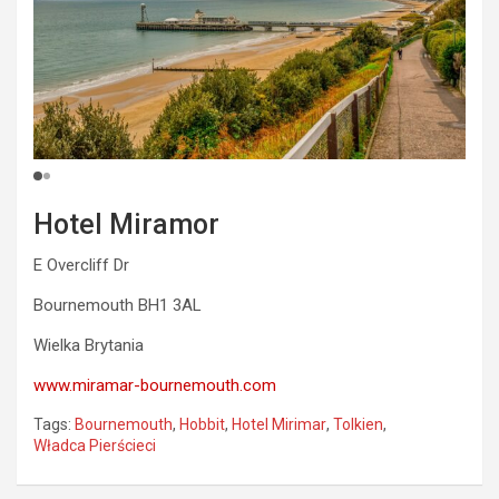
Hotel Miramor
E Overcliff Dr
Bournemouth BH1 3AL
Wielka Brytania
www.miramar-bournemouth.com
Tags:
Bournemouth
,
Hobbit
,
Hotel Mirimar
,
Tolkien
,
Władca Pierścieci