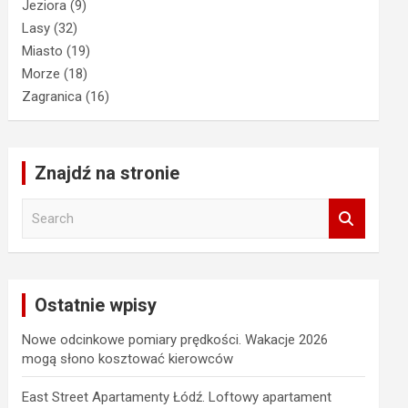
Jeziora
(9)
Lasy
(32)
Miasto
(19)
Morze
(18)
Zagranica
(16)
Znajdź na stronie
S
e
a
r
c
Ostatnie wpisy
h
Nowe odcinkowe pomiary prędkości. Wakacje 2026
mogą słono kosztować kierowców
East Street Apartamenty Łódź. Loftowy apartament