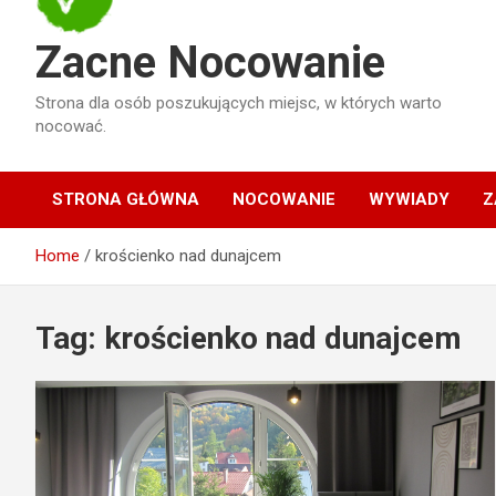
Zacne Nocowanie
Strona dla osób poszukujących miejsc, w których warto
nocować.
STRONA GŁÓWNA
NOCOWANIE
WYWIADY
Z
Home
krościenko nad dunajcem
Tag:
krościenko nad dunajcem