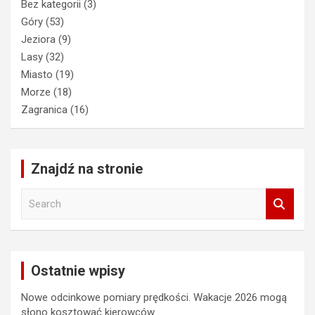
Bez kategorii
(3)
Góry
(53)
Jeziora
(9)
Lasy
(32)
Miasto
(19)
Morze
(18)
Zagranica
(16)
Znajdź na stronie
S
e
a
r
c
Ostatnie wpisy
h
Nowe odcinkowe pomiary prędkości. Wakacje 2026 mogą
słono kosztować kierowców