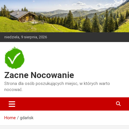
Skip
to
content
niedziela, 9 sierpnia, 2026
Zacne Nocowanie
Strona dla osób poszukujących miejsc, w których warto
nocować.
Home
gdańsk