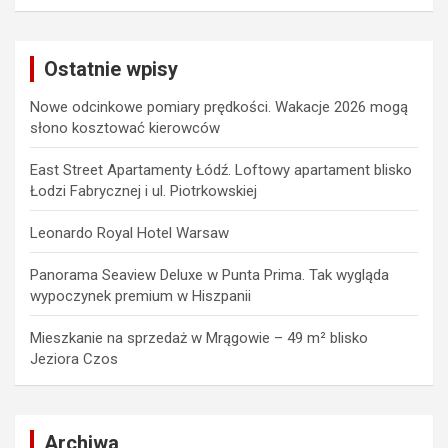
a
r
c
Ostatnie wpisy
h
Nowe odcinkowe pomiary prędkości. Wakacje 2026 mogą
słono kosztować kierowców
East Street Apartamenty Łódź. Loftowy apartament blisko
Łodzi Fabrycznej i ul. Piotrkowskiej
Leonardo Royal Hotel Warsaw
Panorama Seaview Deluxe w Punta Prima. Tak wygląda
wypoczynek premium w Hiszpanii
Mieszkanie na sprzedaż w Mrągowie – 49 m² blisko
Jeziora Czos
Archiwa