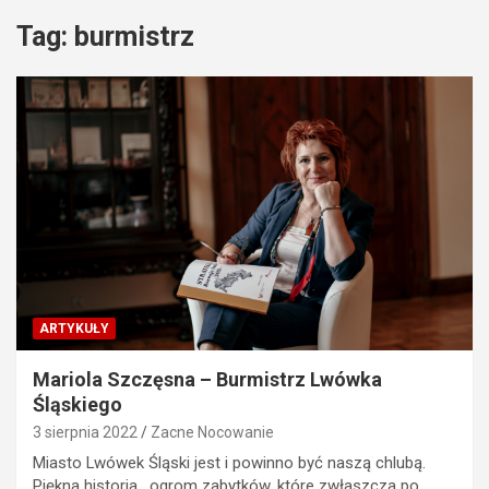
Tag:
burmistrz
ARTYKUŁY
Mariola Szczęsna – Burmistrz Lwówka
Śląskiego
3 sierpnia 2022
Zacne Nocowanie
Miasto Lwówek Śląski jest i powinno być naszą chlubą.
Piękna historia, ogrom zabytków, które zwłaszcza po…