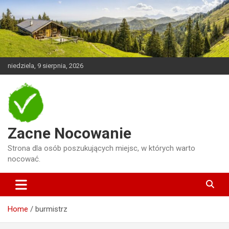
Skip
to
content
niedziela, 9 sierpnia, 2026
Zacne Nocowanie
Strona dla osób poszukujących miejsc, w których warto
nocować.
Home
burmistrz