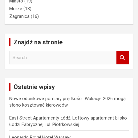
Miasto
(19)
Morze
(18)
Zagranica
(16)
Znajdź na stronie
S
e
a
r
c
Ostatnie wpisy
h
Nowe odcinkowe pomiary prędkości. Wakacje 2026 mogą
słono kosztować kierowców
East Street Apartamenty Łódź. Loftowy apartament blisko
Łodzi Fabrycznej i ul. Piotrkowskiej
Leonardo Royal Hotel Warsaw