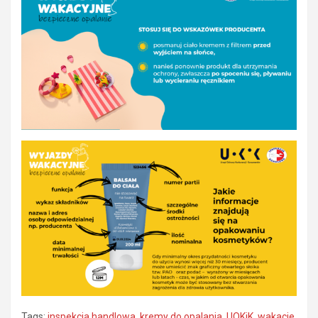
Tags:
inspekcja handlowa
,
kremy do opalania
,
UOKiK
,
wakacje
,