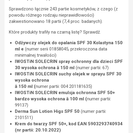
Sprawdzono łącznie 243 partie kosmetyków, z czego (z
powodu różnego rodzaju nieprawidłowości)
zakwestionowano 18 partii (7,4 proc. badanych).
Które produkty trafiły na czarną listę? Sprawdź.
Odżywczy olejek do opalania SPF 30 Kolastyna 150
ml e
(numer serii 01858045, przekroczona data
minimalnej trwałości)
IWOSTiN SOLECRIN spray ochronny dla dzieci SPF
30 wysoka ochrona ā 150 ml
(numer partii: 67)
IWOSTiN SOLECRIN suchy olejek w sprayu SPF 30
wysoka ochrona
ā 150 ml (
numer partii: 004 201181635)
IWOSTiN SOLECRIN emulsja ochronna SPF 50+
bardzo wysoka ochrona ā 100 ml
(
numer partii:
99137)
Derma Sun Lotion Higs SPF 50
(numer partii:
2101511)
Krem do twarzy SPF 50+, kod EAN 5903293740934
(nr partii: 20.10.2022)