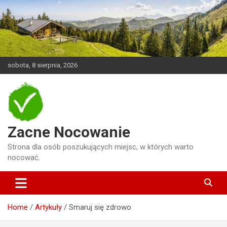
Skip
to
content
sobota, 8 sierpnia, 2026
Zacne Nocowanie
Strona dla osób poszukujących miejsc, w których warto
nocować.
Home
Artykuły
Smaruj się zdrowo