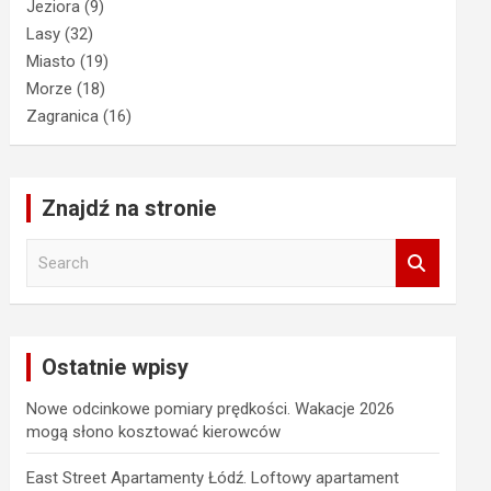
Jeziora
(9)
Lasy
(32)
Miasto
(19)
Morze
(18)
Zagranica
(16)
Znajdź na stronie
S
e
a
r
c
Ostatnie wpisy
h
Nowe odcinkowe pomiary prędkości. Wakacje 2026
mogą słono kosztować kierowców
East Street Apartamenty Łódź. Loftowy apartament