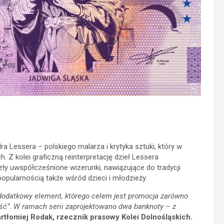
a Lessera – polskiego malarza i krytyka sztuki, który w
. Z kolei graficzną reinterpretację dzieł Lessera
szły uwspółcześnione wizerunki, nawiązujące do tradycji
popularnością także wśród dzieci i młodzieży.
dodatkowy element, którego celem jest promocja zarówno
złość”. W ramach serii zaprojektowano dwa banknoty – z
rtłomiej Rodak, rzecznik prasowy Kolei Dolnośląskich.