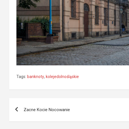
Tags:
banknoty
,
kolejedolnośląskie
Nawigacja
Zacne Kocie Nocowanie
wpisu