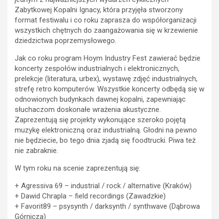
Zabytkowej Kopalni Ignacy, która przyjęła stworzony
format festiwalu i co roku zaprasza do współorganizacji
wszystkich chętnych do zaangażowania się w krzewienie
dziedzictwa poprzemysłowego.
Jak co roku program Hoym Industry Fest zawierać będzie
koncerty zespołów industrialnych i elektronicznych,
prelekcje (literatura, urbex), wystawę zdjęć industrialnych,
strefę retro komputerów. Wszystkie koncerty odbędą się w
odnowionych budynkach dawnej kopalni, zapewniając
słuchaczom doskonałe wrażenia akustyczne.
Zaprezentują się projekty wykonujące szeroko pojętą
muzykę elektroniczną oraz industrialną. Głodni na pewno
nie będziecie, bo tego dnia zjadą się foodtrucki. Piwa też
nie zabraknie.
W tym roku na scenie zaprezentują się:
+ Agressiva 69 – industrial / rock / alternative (Kraków)
+ Dawid Chrapla – field recordings (Zawadzkie)
+ Favorit89 – psysynth / darksynth / synthwave (Dąbrowa
Górnicza)