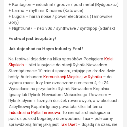
+ Kontagion – industrial / groove / post metal (Bydgoszcz)
+ Larmo – rhythms & noises (Katowice)
+ Lugola – harsh noise / power electronics (Tarnowskie
Góry)
+ Nightrun87 – neo 80s / synthwave / synthpop (Gdańsk)
Festiwal jest bezpłatny!
Jak dojechać na Hoym Industry Fest?
Na festiwal dojedzie na kilka sposóbów. Pociągiem
Kolei
Śląskich
– bilet kupujecie do stacji Rybnik-Niewiadom.
Stamtąd macie 10 minut spaceru, mijając po drodze dwie
hołdy. Autobusem
Komunikacji Miejskiej w Rybniku
– do
wyboru macie trzy linie oznaczone numerami 4, 9 i 24.
Wysiadacie na przystanku Rybnik-Niewiadom Kopalnia
Ignacy lub Rybnik-Niewiadom Mościckiego. Rowerem –
Rybnik słynie z licznych ścieżek rowerowych, a w okolicach
Zabytkowej Kopalni Ignacy powstała kilka lat temu
Industrialna Pętla Terenowa
. To niemal archeologiczna
podróż pośród bogatego drzewostanu. Taxi – polecamy
sprawdzoną firmę jaką jest
Taxi Duet
– dojadą na czas, nie