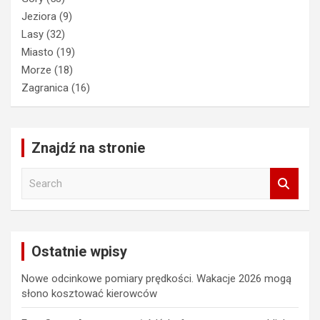
Jeziora
(9)
Lasy
(32)
Miasto
(19)
Morze
(18)
Zagranica
(16)
Znajdź na stronie
S
e
a
r
c
Ostatnie wpisy
h
Nowe odcinkowe pomiary prędkości. Wakacje 2026 mogą
słono kosztować kierowców