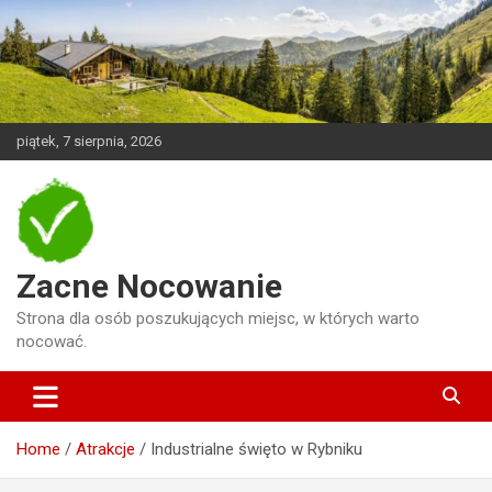
Skip
to
content
piątek, 7 sierpnia, 2026
Zacne Nocowanie
Strona dla osób poszukujących miejsc, w których warto
nocować.
Home
Atrakcje
Industrialne święto w Rybniku