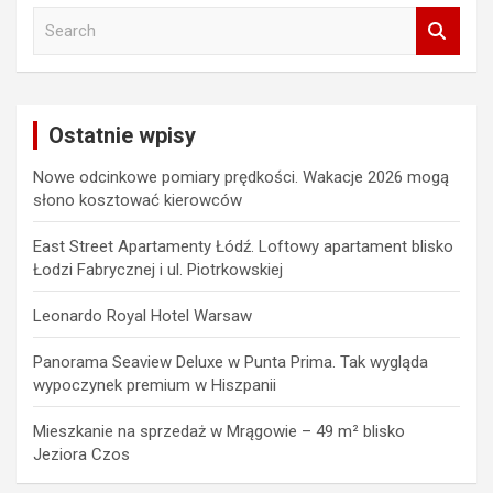
S
e
a
r
c
Ostatnie wpisy
h
Nowe odcinkowe pomiary prędkości. Wakacje 2026 mogą
słono kosztować kierowców
East Street Apartamenty Łódź. Loftowy apartament blisko
Łodzi Fabrycznej i ul. Piotrkowskiej
Leonardo Royal Hotel Warsaw
Panorama Seaview Deluxe w Punta Prima. Tak wygląda
wypoczynek premium w Hiszpanii
Mieszkanie na sprzedaż w Mrągowie – 49 m² blisko
Jeziora Czos