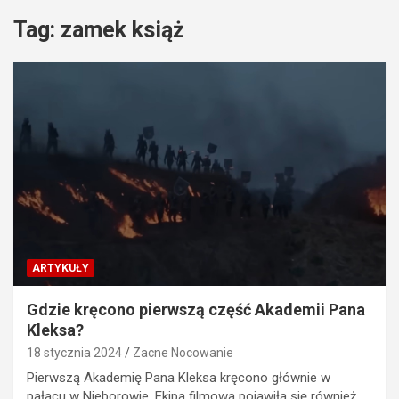
Tag:
zamek książ
ARTYKUŁY
Gdzie kręcono pierwszą część Akademii Pana
Kleksa?
18 stycznia 2024
Zacne Nocowanie
Pierwszą Akademię Pana Kleksa kręcono głównie w
pałacu w Nieborowie. Ekipa filmowa pojawiła się również