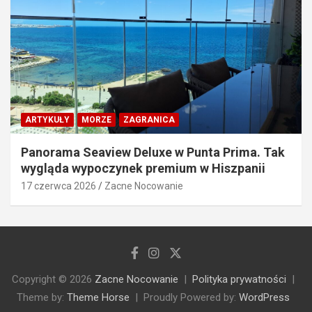
ARTYKUŁY
MORZE
ZAGRANICA
Panorama Seaview Deluxe w Punta Prima. Tak
wygląda wypoczynek premium w Hiszpanii
17 czerwca 2026
Zacne Nocowanie
Copyright © 2026
Zacne Nocowanie
Polityka prywatności
Theme by:
Theme Horse
Proudly Powered by:
WordPress