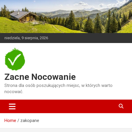
Skip
to
content
niedziela, 9 sierpnia, 2026
Zacne Nocowanie
Strona dla osób poszukujących miejsc, w których warto
nocować.
Home
zakopane