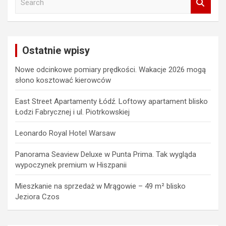
e
a
r
c
Ostatnie wpisy
h
Nowe odcinkowe pomiary prędkości. Wakacje 2026 mogą
słono kosztować kierowców
East Street Apartamenty Łódź. Loftowy apartament blisko
Łodzi Fabrycznej i ul. Piotrkowskiej
Leonardo Royal Hotel Warsaw
Panorama Seaview Deluxe w Punta Prima. Tak wygląda
wypoczynek premium w Hiszpanii
Mieszkanie na sprzedaż w Mrągowie – 49 m² blisko
Jeziora Czos