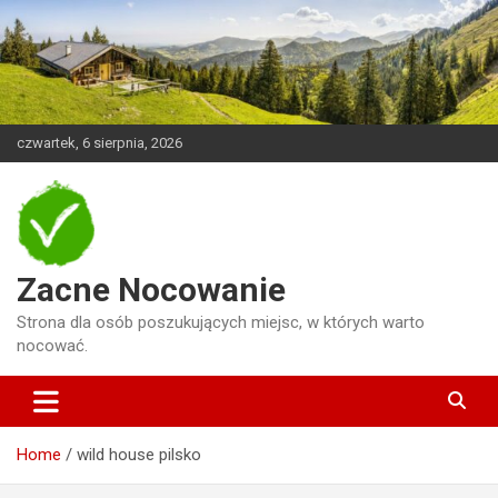
Skip
to
content
czwartek, 6 sierpnia, 2026
Zacne Nocowanie
Strona dla osób poszukujących miejsc, w których warto
nocować.
Home
wild house pilsko