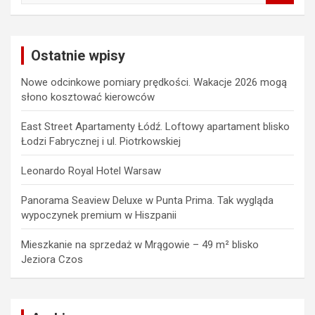
a
r
c
Ostatnie wpisy
h
Nowe odcinkowe pomiary prędkości. Wakacje 2026 mogą
słono kosztować kierowców
East Street Apartamenty Łódź. Loftowy apartament blisko
Łodzi Fabrycznej i ul. Piotrkowskiej
Leonardo Royal Hotel Warsaw
Panorama Seaview Deluxe w Punta Prima. Tak wygląda
wypoczynek premium w Hiszpanii
Mieszkanie na sprzedaż w Mrągowie – 49 m² blisko
Jeziora Czos