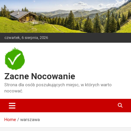
Skip
to
content
czwartek, 6 sierpnia, 2026
Zacne Nocowanie
Strona dla osób poszukujących miejsc, w których warto
nocować.
Home
warszawa