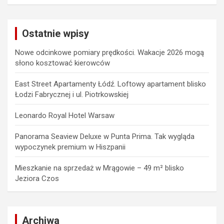
a
r
c
Ostatnie wpisy
h
Nowe odcinkowe pomiary prędkości. Wakacje 2026 mogą
słono kosztować kierowców
East Street Apartamenty Łódź. Loftowy apartament blisko
Łodzi Fabrycznej i ul. Piotrkowskiej
Leonardo Royal Hotel Warsaw
Panorama Seaview Deluxe w Punta Prima. Tak wygląda
wypoczynek premium w Hiszpanii
Mieszkanie na sprzedaż w Mrągowie – 49 m² blisko
Jeziora Czos
Archiwa