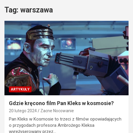
Tag:
warszawa
ARTYKUŁY
Gdzie kręcono film Pan Kleks w kosmosie?
20 lutego 2024
Zacne Nocowanie
Pan Kleks w Kosmosie to trzeci z filmów opowiadających
o przygodach profesora Ambrożego Kleksa
wyreżyserowany przez…