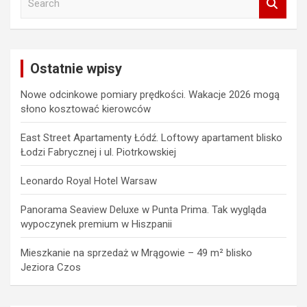
e
a
r
c
Ostatnie wpisy
h
Nowe odcinkowe pomiary prędkości. Wakacje 2026 mogą
słono kosztować kierowców
East Street Apartamenty Łódź. Loftowy apartament blisko
Łodzi Fabrycznej i ul. Piotrkowskiej
Leonardo Royal Hotel Warsaw
Panorama Seaview Deluxe w Punta Prima. Tak wygląda
wypoczynek premium w Hiszpanii
Mieszkanie na sprzedaż w Mrągowie – 49 m² blisko
Jeziora Czos