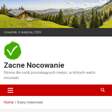
Skip
to
content
czwartek, 6 sierpnia, 2026
Zacne Nocowanie
Strona dla osób poszukujących miejsc, w których warto
nocować.
Home
trasy rowerowe