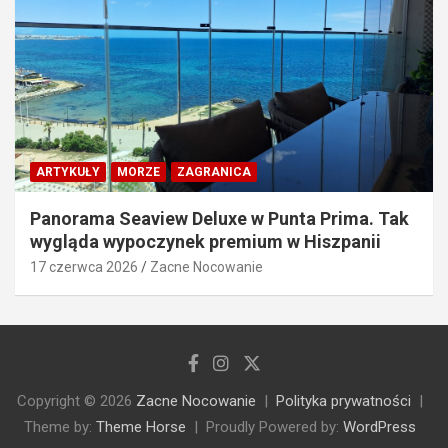
ARTYKUŁY
MORZE
ZAGRANICA
Panorama Seaview Deluxe w Punta Prima. Tak
wygląda wypoczynek premium w Hiszpanii
17 czerwca 2026
Zacne Nocowanie
Copyright © 2026
Zacne Nocowanie
Polityka prywatności
Theme by:
Theme Horse
Proudly Powered by:
WordPress