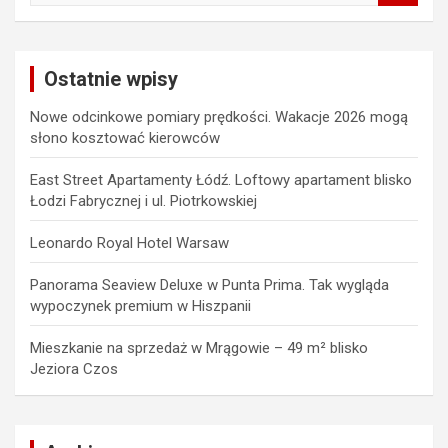
a
r
c
Ostatnie wpisy
h
Nowe odcinkowe pomiary prędkości. Wakacje 2026 mogą
słono kosztować kierowców
East Street Apartamenty Łódź. Loftowy apartament blisko
Łodzi Fabrycznej i ul. Piotrkowskiej
Leonardo Royal Hotel Warsaw
Panorama Seaview Deluxe w Punta Prima. Tak wygląda
wypoczynek premium w Hiszpanii
Mieszkanie na sprzedaż w Mrągowie – 49 m² blisko
Jeziora Czos