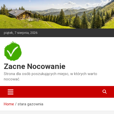
Skip
to
content
piątek, 7 sierpnia, 2026
Zacne Nocowanie
Strona dla osób poszukujących miejsc, w których warto
nocować.
Home
stara gazownia