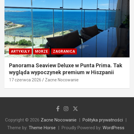
ARTYKUŁY
MORZE
ZAGRANICA
Panorama Seaview Deluxe w Punta Prima. Tak
wygląda wypoczynek premium w Hiszpanii
17 czerwca 2026
Zacne Nocowanie
Copyright © 2026
Zacne Nocowanie
Polityka prywatności
Theme by:
Theme Horse
Proudly Powered by:
WordPress