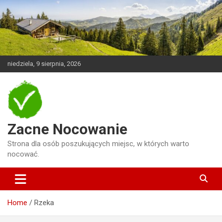
Skip
to
content
niedziela, 9 sierpnia, 2026
Zacne Nocowanie
Strona dla osób poszukujących miejsc, w których warto
nocować.
Home
Rzeka