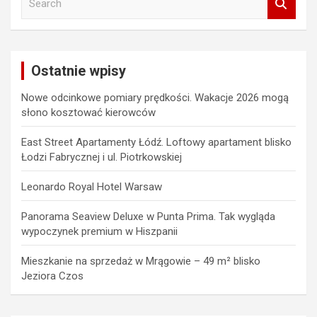
e
a
r
c
Ostatnie wpisy
h
Nowe odcinkowe pomiary prędkości. Wakacje 2026 mogą
słono kosztować kierowców
East Street Apartamenty Łódź. Loftowy apartament blisko
Łodzi Fabrycznej i ul. Piotrkowskiej
Leonardo Royal Hotel Warsaw
Panorama Seaview Deluxe w Punta Prima. Tak wygląda
wypoczynek premium w Hiszpanii
Mieszkanie na sprzedaż w Mrągowie – 49 m² blisko
Jeziora Czos