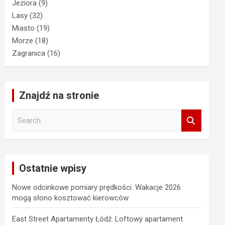
Jeziora
(9)
Lasy
(32)
Miasto
(19)
Morze
(18)
Zagranica
(16)
Znajdź na stronie
S
e
a
r
c
Ostatnie wpisy
h
Nowe odcinkowe pomiary prędkości. Wakacje 2026
mogą słono kosztować kierowców
East Street Apartamenty Łódź. Loftowy apartament