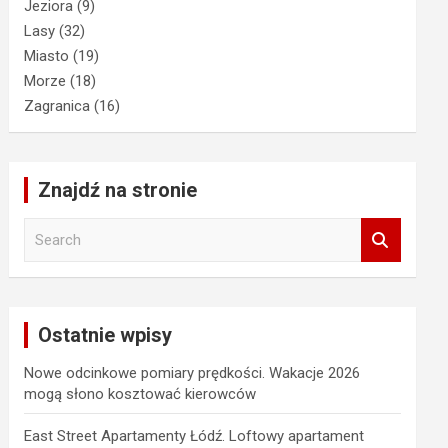
Jeziora
(9)
Lasy
(32)
Miasto
(19)
Morze
(18)
Zagranica
(16)
Znajdź na stronie
S
e
a
r
c
Ostatnie wpisy
h
Nowe odcinkowe pomiary prędkości. Wakacje 2026
mogą słono kosztować kierowców
East Street Apartamenty Łódź. Loftowy apartament