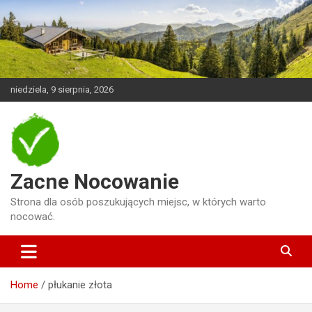
Skip
to
content
niedziela, 9 sierpnia, 2026
Zacne Nocowanie
Strona dla osób poszukujących miejsc, w których warto
nocować.
Home
płukanie złota