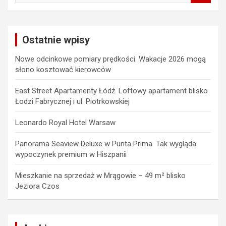
a
r
c
Ostatnie wpisy
h
Nowe odcinkowe pomiary prędkości. Wakacje 2026 mogą
słono kosztować kierowców
East Street Apartamenty Łódź. Loftowy apartament blisko
Łodzi Fabrycznej i ul. Piotrkowskiej
Leonardo Royal Hotel Warsaw
Panorama Seaview Deluxe w Punta Prima. Tak wygląda
wypoczynek premium w Hiszpanii
Mieszkanie na sprzedaż w Mrągowie – 49 m² blisko
Jeziora Czos