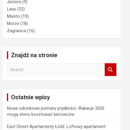
Jeziora
(9)
Lasy
(32)
Miasto
(19)
Morze
(18)
Zagranica
(16)
Znajdź na stronie
S
e
a
r
c
Ostatnie wpisy
h
Nowe odcinkowe pomiary prędkości. Wakacje 2026
mogą słono kosztować kierowców
East Street Apartamenty Łódź. Loftowy apartament