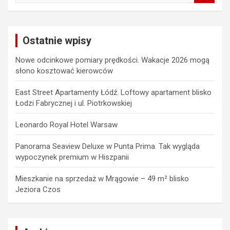
a
r
c
Ostatnie wpisy
h
Nowe odcinkowe pomiary prędkości. Wakacje 2026 mogą
słono kosztować kierowców
East Street Apartamenty Łódź. Loftowy apartament blisko
Łodzi Fabrycznej i ul. Piotrkowskiej
Leonardo Royal Hotel Warsaw
Panorama Seaview Deluxe w Punta Prima. Tak wygląda
wypoczynek premium w Hiszpanii
Mieszkanie na sprzedaż w Mrągowie – 49 m² blisko
Jeziora Czos