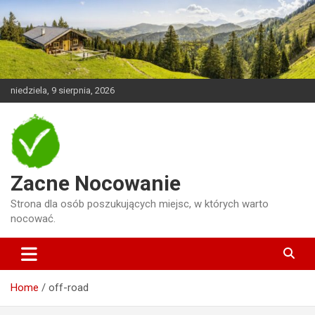
Skip
to
content
niedziela, 9 sierpnia, 2026
Zacne Nocowanie
Strona dla osób poszukujących miejsc, w których warto
nocować.
Home
off-road