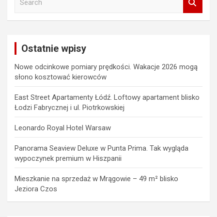
e
a
r
c
Ostatnie wpisy
h
Nowe odcinkowe pomiary prędkości. Wakacje 2026 mogą
słono kosztować kierowców
East Street Apartamenty Łódź. Loftowy apartament blisko
Łodzi Fabrycznej i ul. Piotrkowskiej
Leonardo Royal Hotel Warsaw
Panorama Seaview Deluxe w Punta Prima. Tak wygląda
wypoczynek premium w Hiszpanii
Mieszkanie na sprzedaż w Mrągowie – 49 m² blisko
Jeziora Czos