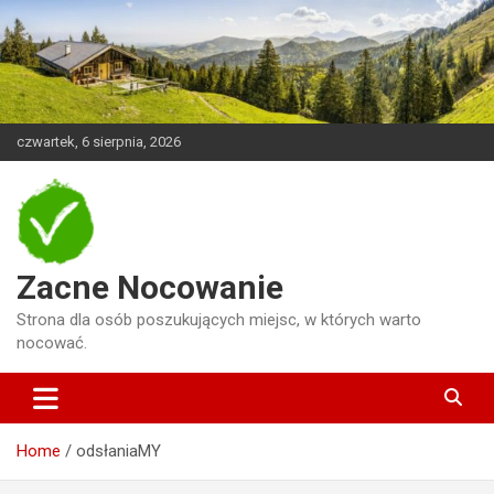
Skip
to
content
czwartek, 6 sierpnia, 2026
Zacne Nocowanie
Strona dla osób poszukujących miejsc, w których warto
nocować.
Home
odsłaniaMY