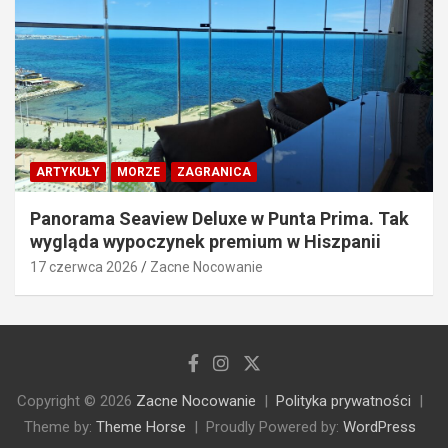
ARTYKUŁY
MORZE
ZAGRANICA
Panorama Seaview Deluxe w Punta Prima. Tak
wygląda wypoczynek premium w Hiszpanii
17 czerwca 2026
Zacne Nocowanie
Copyright © 2026
Zacne Nocowanie
Polityka prywatności
Theme by:
Theme Horse
Proudly Powered by:
WordPress