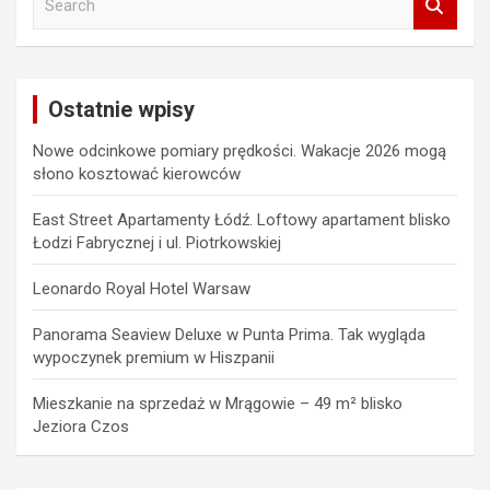
e
a
r
c
Ostatnie wpisy
h
Nowe odcinkowe pomiary prędkości. Wakacje 2026 mogą
słono kosztować kierowców
East Street Apartamenty Łódź. Loftowy apartament blisko
Łodzi Fabrycznej i ul. Piotrkowskiej
Leonardo Royal Hotel Warsaw
Panorama Seaview Deluxe w Punta Prima. Tak wygląda
wypoczynek premium w Hiszpanii
Mieszkanie na sprzedaż w Mrągowie – 49 m² blisko
Jeziora Czos