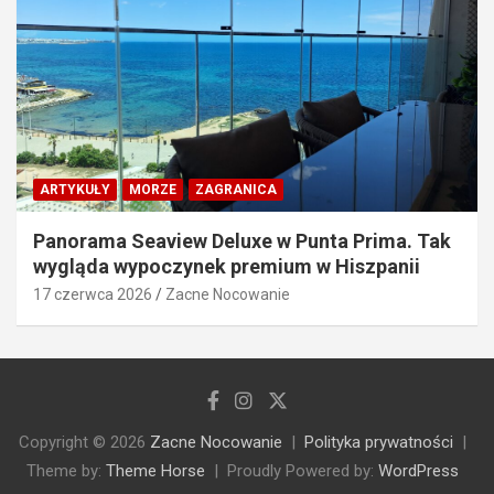
ARTYKUŁY
MORZE
ZAGRANICA
Panorama Seaview Deluxe w Punta Prima. Tak
wygląda wypoczynek premium w Hiszpanii
17 czerwca 2026
Zacne Nocowanie
Copyright © 2026
Zacne Nocowanie
Polityka prywatności
Theme by:
Theme Horse
Proudly Powered by:
WordPress