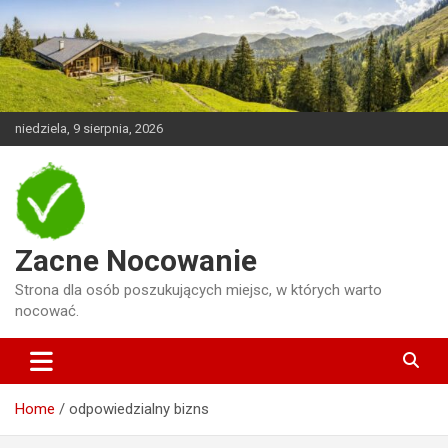
Skip
to
content
niedziela, 9 sierpnia, 2026
Zacne Nocowanie
Strona dla osób poszukujących miejsc, w których warto
nocować.
Home
odpowiedzialny bizns